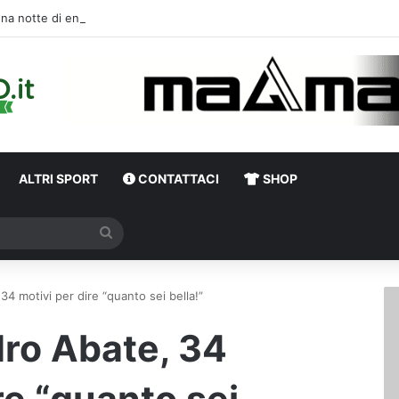
Una notte di enorme passione biancover
ALTRI SPORT
CONTATTACI
SHOP
Cerca
34 motivi per dire “quanto sei bella!”
dro Abate, 34