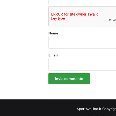
t
o
*
Nome
Email
SportAvellino.it Copyrig