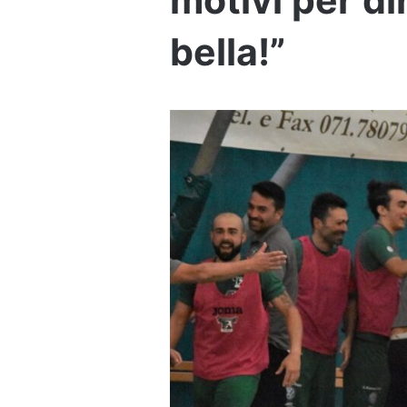
motivi per di
bella!”