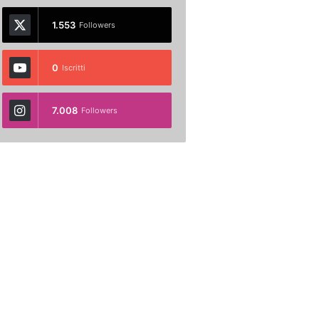
1.553
Followers
0
Iscritti
7.008
Followers