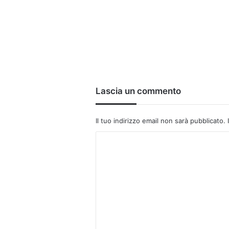
Lascia un commento
Il tuo indirizzo email non sarà pubblicato.
C
o
m
m
e
n