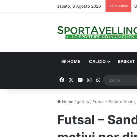
sabato, 8 Agosto 2026
Ultimissime
HOME
CALCIO
BASKET
Facebook
X
You Tube
Instagram
WhatsApp
Home
/
gallery
/
Futsal – Sandro Abate, 
Futsal – San