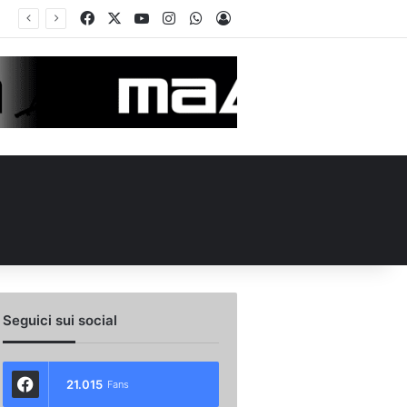
Facebook
X
You Tube
Instagram
WhatsApp
Accedi
de in Piazza Libertà: l’Avellino si proietta verso la nuova stagione
Seguici sui social
21.015
Fans