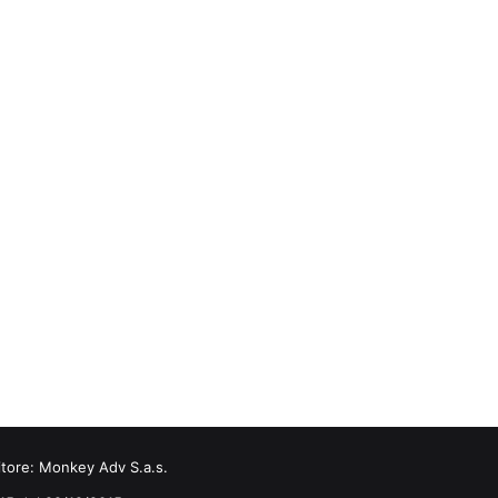
itore:
Monkey Adv S.a.s.