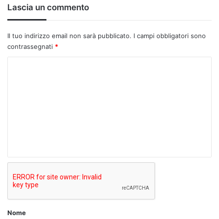
Lascia un commento
Il tuo indirizzo email non sarà pubblicato.
I campi obbligatori sono
contrassegnati
*
C
o
m
m
e
n
t
o
*
Nome