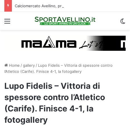
Calciomercato Avellino, preso un esterno classe 2008 dalla Roma: i dettagli
Menu
C
Home
/
gallery
/
Lupo Fidelis – Vittoria di spessore contro
l’Atletico (Carife). Finisce 4-1, la fotogallery
Lupo Fidelis – Vittoria di
spessore contro l’Atletico
(Carife). Finisce 4-1, la
fotogallery