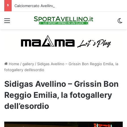
Calciomercato Avellino, attesa per il futuro di Della Rocca: le ultime
Menu
C
Home
/
gallery
/
Sidigas Avellino – Grissin Bon Reggio Emilia, la
fotogallery dell’esordio
Sidigas Avellino – Grissin Bon
Reggio Emilia, la fotogallery
dell’esordio