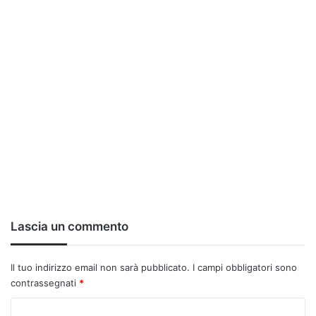
Lascia un commento
Il tuo indirizzo email non sarà pubblicato.
I campi obbligatori sono
contrassegnati
*
C