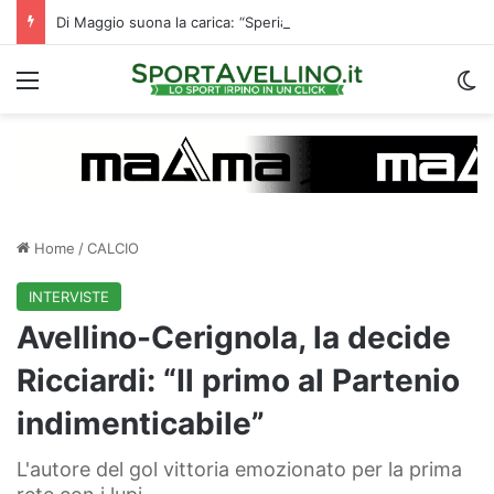
Di Maggio suona la carica: “Speriamo di fare un grande campionato. I tifosi? Sono un fattore”
Menu
C
Home
/
CALCIO
INTERVISTE
Avellino-Cerignola, la decide
Ricciardi: “Il primo al Partenio
indimenticabile”
L'autore del gol vittoria emozionato per la prima