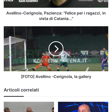
in
vista
di
Avellino-Cerignola, Pazienza: "Felice per i ragazzi, in
Catania..."
vista di Catania..."
[FOTO]
Avellino
-
Cerignola,
la
gallery
[FOTO] Avellino -Cerignola, la gallery
Articoli correlati