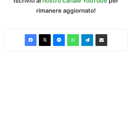
Iscriviti al
nostro canale YouTube
per
rimanere aggiornato!
Facebook
X
Messenger
WhatsApp
Telegram
Condividi via Email