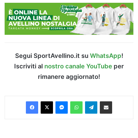
Segui SportAvellino.it su
WhatsApp
!
Iscriviti al
nostro canale YouTube
per
rimanere aggiornato!
Facebook
X
Messenger
WhatsApp
Telegram
Condividi via Email