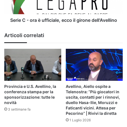
ecco
il
girone
dell'Avellino
Serie C - ora è ufficiale, ecco il girone dell'Avellino
Articoli correlati
Provincia e U.S. Avellino, la
Avellino, Aiello ospite a
conferenza stampa per la
Telenostra: “Più giocatori in
sponsorizzazione: tutte le
uscita, contatti per i rinnovi,
novità
duello Hasa-Ilie, Moruzzi e
Faticanti vicini. Attesa per
3 settimane fa
Pecorino” | Rivivi la diretta
1 Luglio 2026