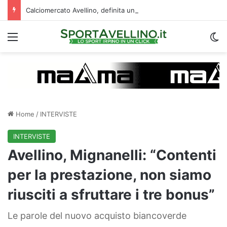
Calciomercato Avellino, definita una doppia cessione. E sullo sfondo…
Menu
C
Home
/
INTERVISTE
INTERVISTE
Avellino, Mignanelli: “Contenti
per la prestazione, non siamo
riusciti a sfruttare i tre bonus”
Le parole del nuovo acquisto biancoverde