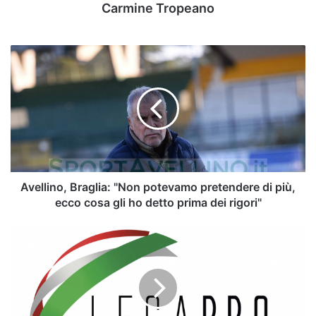
Carmine Tropeano
Avellino,
Braglia:
"Non
potevamo
pretendere
di
più,
ecco
cosa
gli
Avellino, Braglia: "Non potevamo pretendere di più,
ho
ecco cosa gli ho detto prima dei rigori"
detto
prima
Serie
dei
C
rigori"
-
ora
è
ufficiale,