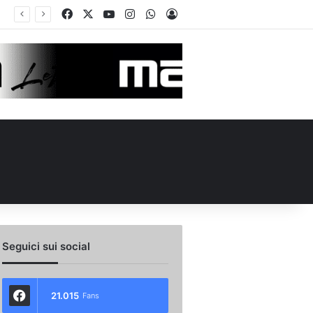
Facebook
X
You Tube
Instagram
WhatsApp
Accedi
Seguici sui social
21.015
Fans