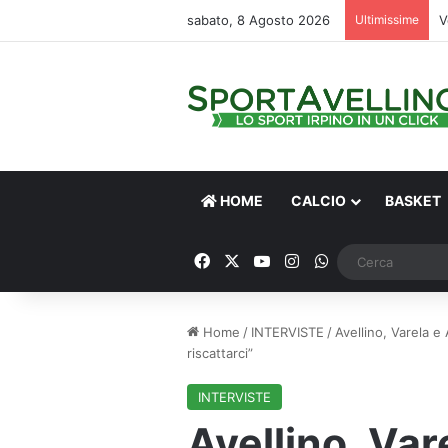
sabato, 8 Agosto 2026
Ultimissime
V
HOME
CALCIO
BASKET
Facebook
X
You Tube
Instagram
WhatsApp
Home
/
INTERVISTE
/
Avellino, Varela 
riscattarci”
INTERVISTE
Avellino, Var