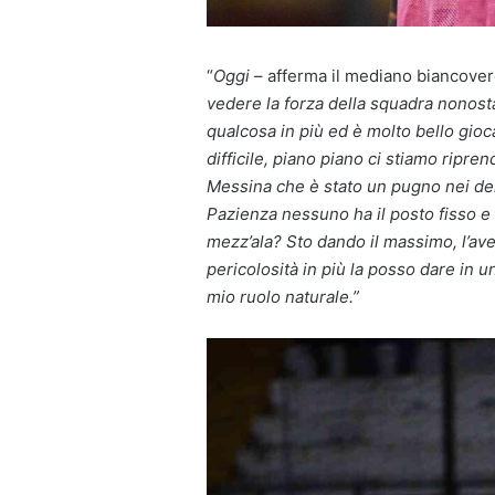
“
Oggi
– afferma il mediano biancove
vedere la forza della squadra nonosta
qualcosa in più ed è molto bello gio
difficile, piano piano ci stiamo ripre
Messina che è stato un pugno nei den
Pazienza nessuno ha il posto fisso e 
mezz’ala? Sto dando il massimo, l’av
pericolosità in più la posso dare in u
mio ruolo naturale.”