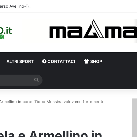
erso Avellino-Torino, il focus sulla formazione granata
ALTRI SPORT
CONTATTACI
SHOP
Cerca
e Armellino in coro: “Dopo Messina volevamo fortemente
ela e Armellino in