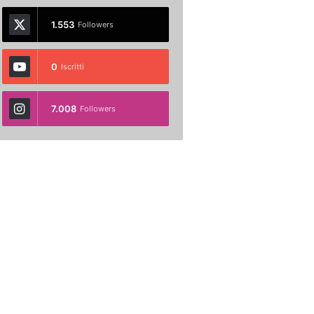
1.553
Followers
0
Iscritti
7.008
Followers