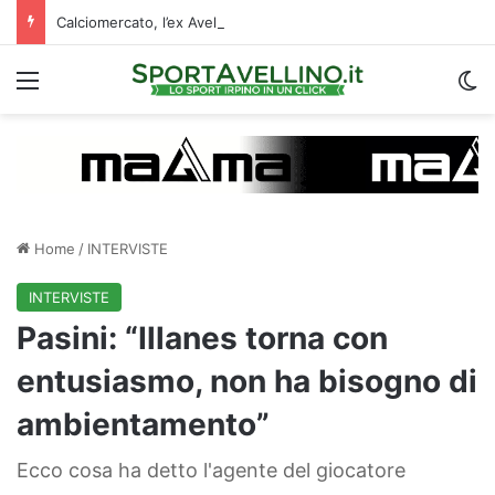
Calciomercato, l’ex Avellino Le Borgne conteso da due club cadetti: la situazione
Menu
C
Home
/
INTERVISTE
INTERVISTE
Pasini: “Illanes torna con
entusiasmo, non ha bisogno di
ambientamento”
Ecco cosa ha detto l'agente del giocatore