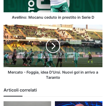
Serie
D
Avellino: Mocanu ceduto in prestito in Serie D
Mercato
-
Foggia,
idea
D'Ursi.
Nuovi
gol
in
arrivo
a
Mercato - Foggia, idea D'Ursi. Nuovi gol in arrivo a
Taranto
Taranto
Articoli correlati