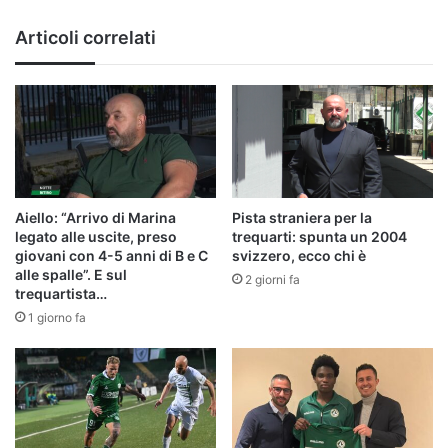
tattica
e
Articoli correlati
sul
gruppo"
Aiello: “Arrivo di Marina
Pista straniera per la
legato alle uscite, preso
trequarti: spunta un 2004
giovani con 4-5 anni di B e C
svizzero, ecco chi è
alle spalle”. E sul
2 giorni fa
trequartista…
1 giorno fa