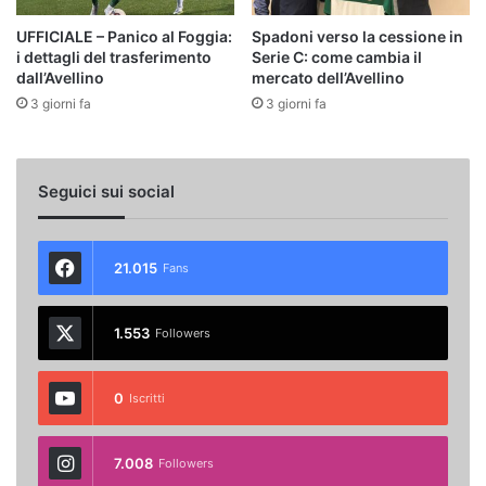
UFFICIALE – Panico al Foggia:
Spadoni verso la cessione in
i dettagli del trasferimento
Serie C: come cambia il
dall’Avellino
mercato dell’Avellino
3 giorni fa
3 giorni fa
Seguici sui social
21.015
Fans
1.553
Followers
0
Iscritti
7.008
Followers