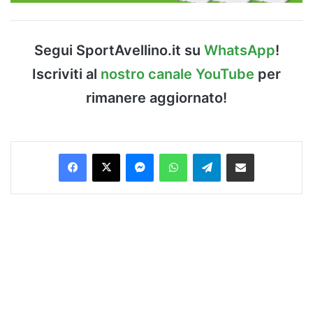
Segui SportAvellino.it su
WhatsApp
!
Iscriviti al
nostro canale YouTube
per
rimanere aggiornato!
Facebook
X
Messenger
WhatsApp
Telegram
Condividi via Email