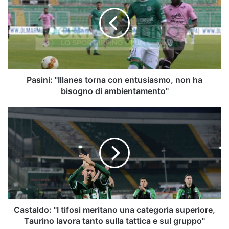
torna
con
entusiasmo,
non
ha
bisogno
di
ambientamento"
Pasini: "Illanes torna con entusiasmo, non ha
bisogno di ambientamento"
Castaldo:
"I
tifosi
meritano
una
categoria
superiore,
Taurino
lavora
tanto
Castaldo: "I tifosi meritano una categoria superiore,
sulla
Taurino lavora tanto sulla tattica e sul gruppo"