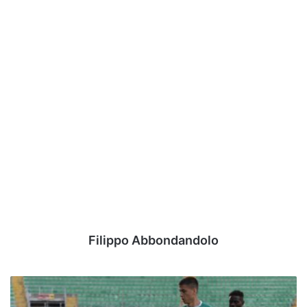
Filippo Abbondandolo
Pasini:
"Illanes