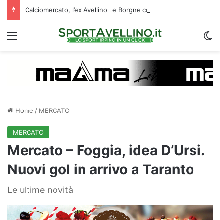
Calciomercato, l’ex Avellino Le Borgne conteso da due club cadetti: la situazione
Menu
C
Home
/
MERCATO
MERCATO
Mercato – Foggia, idea D’Ursi.
Nuovi gol in arrivo a Taranto
Le ultime novità