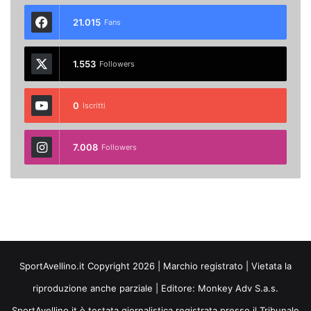
21.015
Fans
1.553
Followers
0
Iscritti
7.008
Followers
SportAvellino.it Copyright 2026 | Marchio registrato | Vietata la
riproduzione anche parziale | Editore:
Monkey Adv S.a.s.
SportAvellino.it è testata giornalistica registrata presso il Tribunale