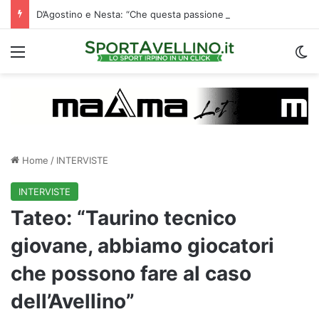
D’Agostino e Nesta: “Che questa passione ci accompagni durante la stagione”. Su mercato e stadio…
Menu
C
Home
/
INTERVISTE
INTERVISTE
Tateo: “Taurino tecnico
giovane, abbiamo giocatori
che possono fare al caso
dell’Avellino”