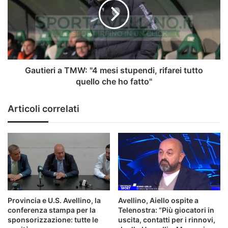
"4
mesi
stupendi,
rifarei
tutto
quello
che
Gautieri a TMW: "4 mesi stupendi, rifarei tutto
ho
quello che ho fatto"
fatto"
Articoli correlati
Provincia e U.S. Avellino, la
Avellino, Aiello ospite a
conferenza stampa per la
Telenostra: “Più giocatori in
sponsorizzazione: tutte le
uscita, contatti per i rinnovi,