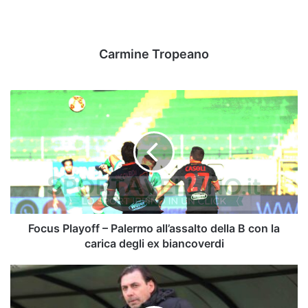
Carmine Tropeano
Focus
Playoff
–
Palermo
all’assalto
della
B
con
la
carica
Focus Playoff – Palermo all’assalto della B con la
degli
carica degli ex biancoverdi
ex
biancoverdi
Gautieri
a
TMW: