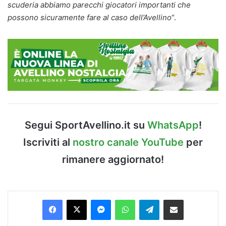
scuderia abbiamo parecchi giocatori importanti che
possono sicuramente fare al caso dell’Avellino
“.
Segui SportAvellino.it su
WhatsApp
!
Iscriviti al
nostro canale YouTube
per
rimanere aggiornato!
Facebook
X
Messenger
WhatsApp
Telegram
Condividi via Email