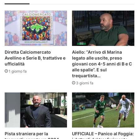
Scandone
Diretta Calciomercato
Aiello: “Arrivo di Marina
Avellino e Serie B, trattative e
legato alle uscite, preso
ufficialità
giovani con 4-5 anni di B e C
alle spalle”. E sul
1 giorno fa
trequartista…
3 giorni fa
Pista straniera per la
UFFICIALE – Panico al Foggia: