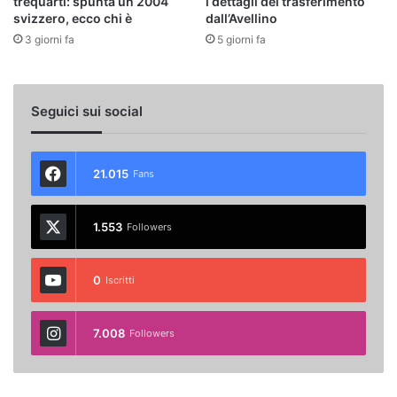
trequarti: spunta un 2004
i dettagli del trasferimento
svizzero, ecco chi è
dall’Avellino
3 giorni fa
5 giorni fa
Seguici sui social
21.015
Fans
1.553
Followers
0
Iscritti
7.008
Followers