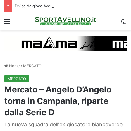
Divise da gioco Avellino 2026-2027: le descrizioni e i temi scelti da Magma
Menu
C
Home
/
MERCATO
MERCATO
Mercato – Angelo D’Angelo
torna in Campania, riparte
dalla Serie D
La nuova squadra dell'ex giocatore biancoverde