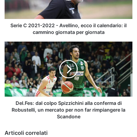
ecco
il
calendario:
il
Serie C 2021-2022 - Avellino, ecco il calendario: il
cammino
cammino giornata per giornata
giornata
per
Del.Fes:
giornata
dal
colpo
Spizzichini
alla
conferma
di
Robustelli,
un
mercato
Del.Fes: dal colpo Spizzichini alla conferma di
per
Robustelli, un mercato per non far rimpiangere la
non
Scandone
far
rimpiangere
Articoli correlati
la