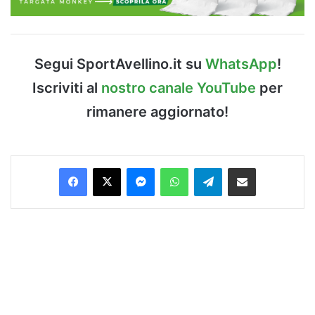
Segui SportAvellino.it su
WhatsApp
!
Iscriviti al
nostro canale YouTube
per
rimanere aggiornato!
Facebook
X
Messenger
WhatsApp
Telegram
Condividi via Email