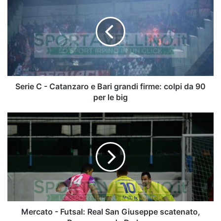
C
-
Catanzaro
e
Bari
grandi
firme:
colpi
da
Serie C - Catanzaro e Bari grandi firme: colpi da 90
90
per le big
per
le
Mercato
big
-
Futsal:
Real
San
Giuseppe
scatenato,
Pesaro
prende
De
Mercato - Futsal: Real San Giuseppe scatenato,
Luca