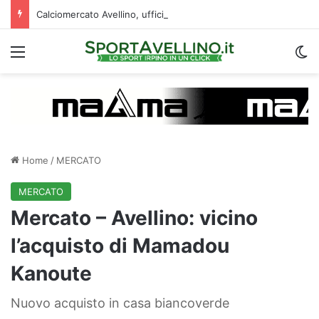
Calciomercato Avellino, ufficiale la cessione di Cancellieri allo Spezia: i dettagli
Menu
C
Home
/
MERCATO
MERCATO
Mercato – Avellino: vicino
l’acquisto di Mamadou
Kanoute
Nuovo acquisto in casa biancoverde