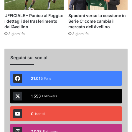
UFFICIALE – Panico al Foggia:
Spadoni verso la cessione in
i dettagli del trasferimento
Serie C: come cambia il
dall’Avellino
mercato dell’Avellino
3 giorni fa
3 giorni fa
Seguici sui social
21.015
Fans
1.553
Followers
0
Iscritti
7.008
Followers