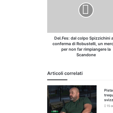
colpo
Spizzichini
alla
conferma
di
Robustelli,
un
mercato
Del.Fes: dal colpo Spizzichini a
per
conferma di Robustelli, un mer
non
per non far rimpiangere la
far
Scandone
rimpiangere
la
Scandone
Articoli correlati
Pista
trequ
svizz
15 o