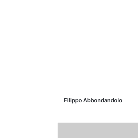
Filippo Abbondandolo
Del.Fes:
dal