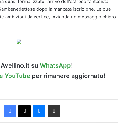
a quasi formalizzato l’arrivo dell’estroso fantasista
a Sambenedettese dopo la mancata iscrizione. Le due
rie ambizioni da vertice, inviando un messaggio chiaro
Avellino.it su
WhatsApp
!
le YouTube
per rimanere aggiornato!
Facebook
X
Messenger
Condividi via Email