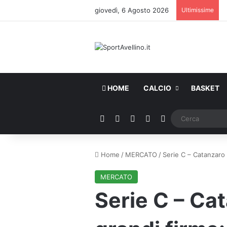
giovedì, 6 Agosto 2026
Ultimissime
HOME
CALCIO
BASKET
Facebook
X
You Tube
Instagram
WhatsApp
Home
/
MERCATO
/
Serie C – Catanzaro e
MERCATO
Serie C – Cat