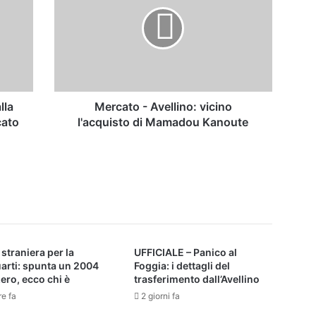
Avellino:
vicino
l'acquisto
di
Mamadou
Kanoute
lla
Mercato - Avellino: vicino
cato
l'acquisto di Mamadou Kanoute
 straniera per la
UFFICIALE – Panico al
arti: spunta un 2004
Foggia: i dettagli del
ero, ecco chi è
trasferimento dall’Avellino
re fa
2 giorni fa