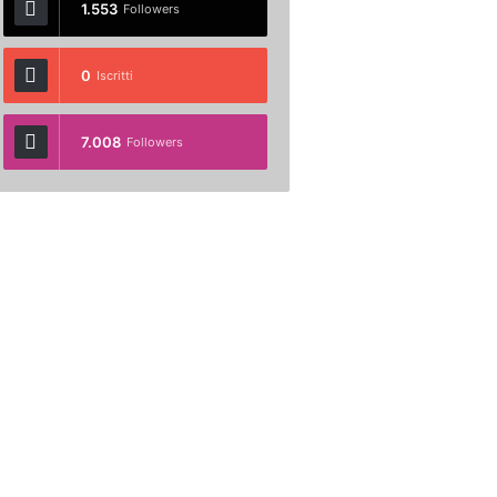
1.553
Followers
0
Iscritti
7.008
Followers