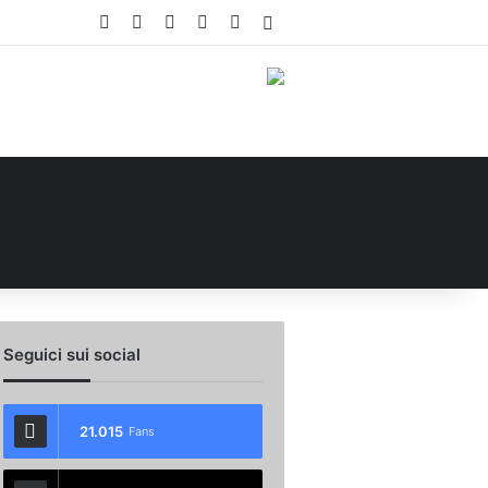
Facebook
X
You Tube
Instagram
WhatsApp
Accedi
Seguici sui social
21.015
Fans