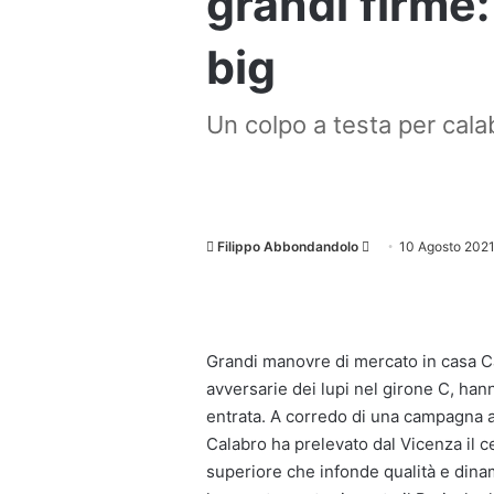
grandi firme:
big
Un colpo a testa per calab
Invia
Filippo Abbondandolo
10 Agosto 202
un'email
Grandi manovre di mercato in casa C
avversarie dei lupi nel girone C, hann
entrata. A corredo di una campagna ac
Calabro ha prelevato dal Vicenza il c
superiore che infonde qualità e dinam