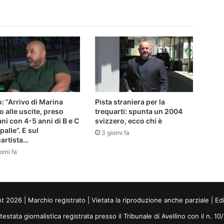
o: “Arrivo di Marina
Pista straniera per la
o alle uscite, preso
trequarti: spunta un 2004
ni con 4-5 anni di B e C
svizzero, ecco chi è
palle”. E sul
3 giorni fa
artista…
orni fa
ht 2026 | Marchio registrato | Vietata la riproduzione anche parziale | Ed
 testata giornalistica registrata presso il Tribunale di Avellino con il n. 1