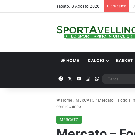
sabato, 8 Agosto 2026
Ultimissime
HOME
CALCIO
BASKET
Facebook
X
You Tube
Instagram
WhatsApp
Home
/
MERCATO
/
Mercato – Foggia, nu
centrocampo
MERCATO
Mercato – Fo