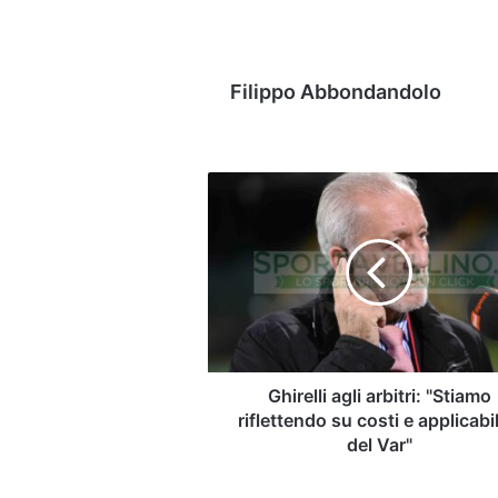
Filippo Abbondandolo
Ghirelli
agli
arbitri:
"Stiamo
riflettendo
su
costi
e
applicabilità
del
Ghirelli agli arbitri: "Stiamo
Var"
riflettendo su costi e applicabil
del Var"