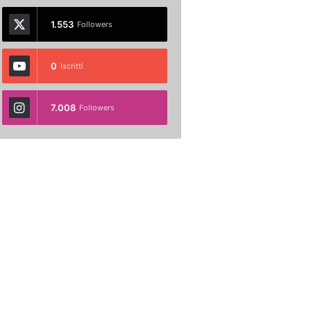
1.553
Followers
0
Iscritti
7.008
Followers