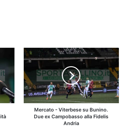
Mercato
-
Viterbese
su
Bunino.
Due
ex
Campobasso
alla
Fidelis
Mercato - Viterbese su Bunino.
Andria
ità
Due ex Campobasso alla Fidelis
Andria