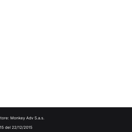
itore:
Monkey Adv S.a.s.
0/15 del 22/12/2015