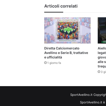
Articoli correlati
Diretta Calciomercato
Aiell
Avellino e Serie B, trattative
legat
e ufficialità
giova
alle s
1 giorno fa
trequ
3 gi
SportAvellino.it Copyrig
SportAvellino.it è