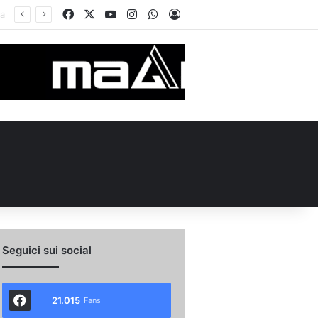
Facebook
X
You Tube
Instagram
WhatsApp
Accedi
alizza Tariq Owens, le prime parole: “Non vedo l’ora di giocare”
Seguici sui social
21.015
Fans