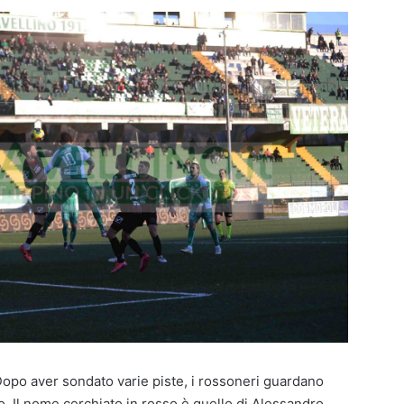
Dopo aver sondato varie piste, i rossoneri guardano
. Il nome cerchiato in rosso è quello di Alessandro