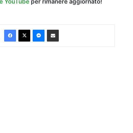
le YouTube
per rimanere aggiornato!
Facebook
X
Messenger
Condividi via Email