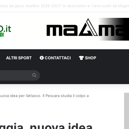
L’Avellino Basket uffici
ALTRI SPORT
CONTATTACI
SHOP
Cerca
ova idea per l’attacco. Il Pescara studia il colpo a
ggia, nuova idea