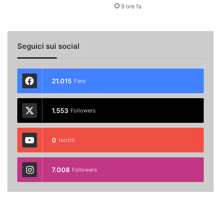
9 ore fa
Seguici sui social
21.015
Fans
1.553
Followers
0
Iscritti
7.008
Followers