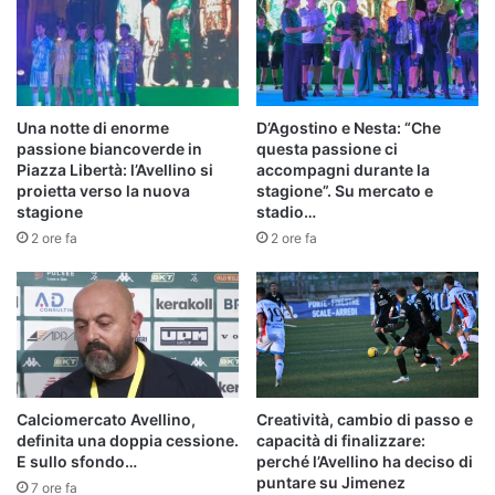
Una notte di enorme
D’Agostino e Nesta: “Che
passione biancoverde in
questa passione ci
Piazza Libertà: l’Avellino si
accompagni durante la
proietta verso la nuova
stagione”. Su mercato e
stagione
stadio…
2 ore fa
2 ore fa
Calciomercato Avellino,
Creatività, cambio di passo e
definita una doppia cessione.
capacità di finalizzare:
E sullo sfondo…
perché l’Avellino ha deciso di
puntare su Jimenez
7 ore fa