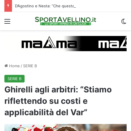
D’Agostino e Nesta: “Che questa passione ci accompagni durante la stagione”. Su mercato e stadio…
Menu
C
Home
/
SERIE B
SERIE B
Ghirelli agli arbitri: “Stiamo
riflettendo su costi e
applicabilità del Var”