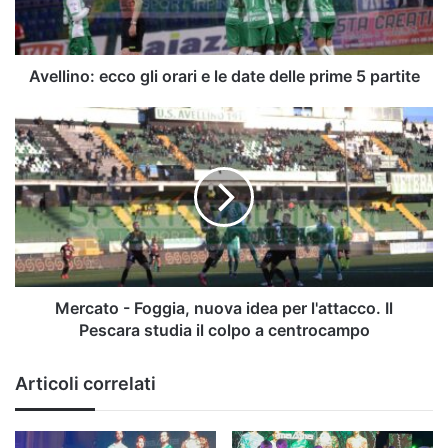
date
delle
prime
5
Avellino: ecco gli orari e le date delle prime 5 partite
partite
Mercato
-
Foggia,
nuova
idea
per
l'attacco.
Il
Pescara
studia
Mercato - Foggia, nuova idea per l'attacco. Il
il
Pescara studia il colpo a centrocampo
colpo
a
Articoli correlati
centrocampo