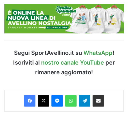
Segui SportAvellino.it su
WhatsApp
!
Iscriviti al
nostro canale YouTube
per
rimanere aggiornato!
Facebook
X
Messenger
WhatsApp
Telegram
Condividi via Email