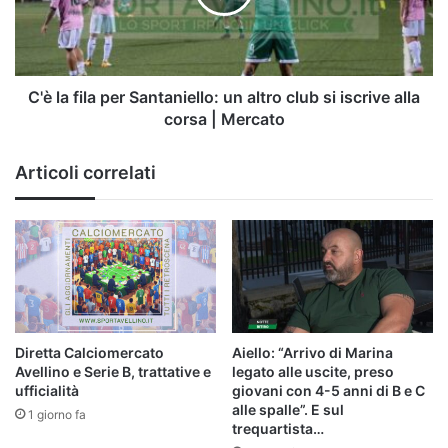
un
altro
club
si
iscrive
C'è la fila per Santaniello: un altro club si iscrive alla
alla
corsa | Mercato
corsa
|
Articoli correlati
Mercato
Diretta Calciomercato
Aiello: “Arrivo di Marina
Avellino e Serie B, trattative e
legato alle uscite, preso
ufficialità
giovani con 4-5 anni di B e C
alle spalle”. E sul
1 giorno fa
trequartista…