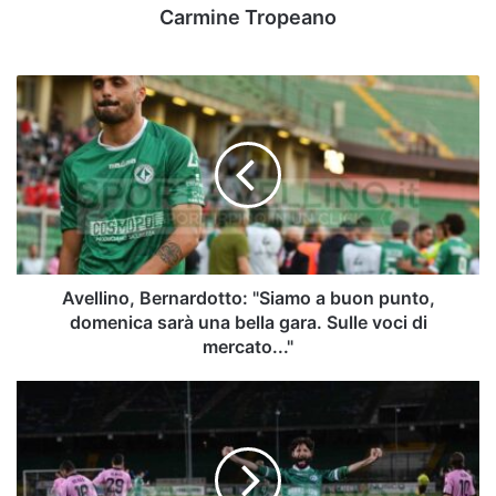
Carmine Tropeano
Avellino,
Bernardotto:
"Siamo
a
buon
punto,
domenica
sarà
una
bella
Avellino, Bernardotto: "Siamo a buon punto,
gara.
domenica sarà una bella gara. Sulle voci di
Sulle
mercato..."
voci
di
C'è
mercato..."
la
fila
per
Santaniello: