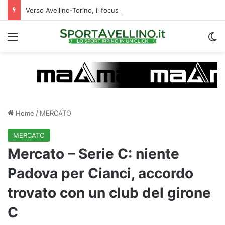
Verso Avellino-Torino, il focus sulla formazione granata
Menu
C
Home
/
MERCATO
MERCATO
Mercato – Serie C: niente
Padova per Cianci, accordo
trovato con un club del girone
C