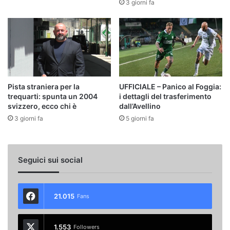
3 giorni fa
Pista straniera per la
UFFICIALE – Panico al Foggia:
trequarti: spunta un 2004
i dettagli del trasferimento
svizzero, ecco chi è
dall’Avellino
3 giorni fa
5 giorni fa
Seguici sui social
21.015
Fans
1.553
Followers