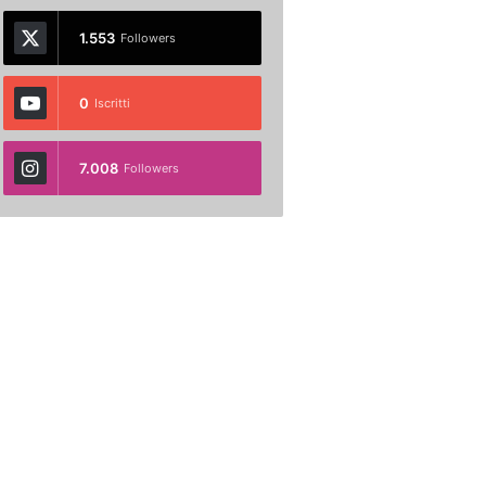
1.553
Followers
0
Iscritti
7.008
Followers