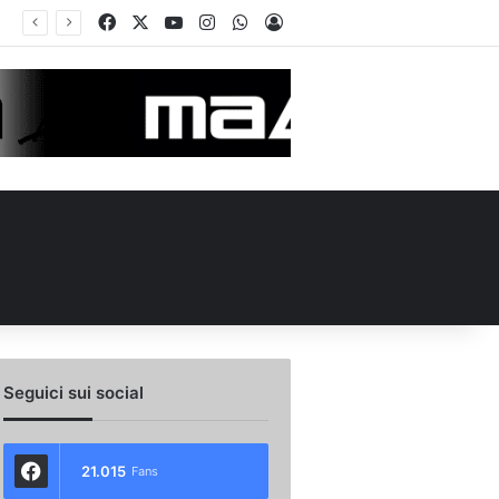
Facebook
X
You Tube
Instagram
WhatsApp
Accedi
Seguici sui social
21.015
Fans