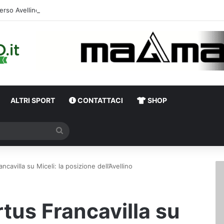
erso Avellino-Torino, il focus sulla formazione granata
ALTRI SPORT
CONTATTACI
SHOP
Cerca
ncavilla su Miceli: la posizione dell’Avellino
tus Francavilla su