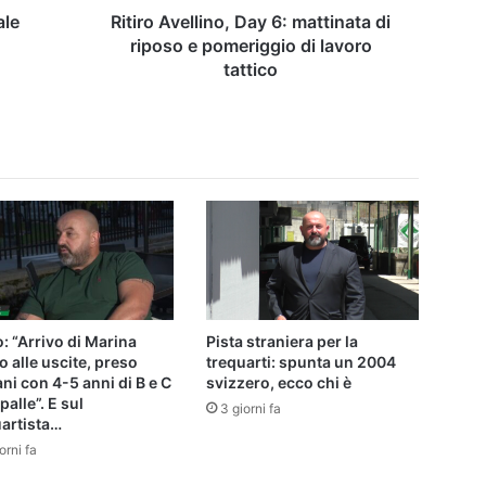
di
ale
Ritiro Avellino, Day 6: mattinata di
lavoro
riposo e pomeriggio di lavoro
tattico
tattico
o: “Arrivo di Marina
Pista straniera per la
o alle uscite, preso
trequarti: spunta un 2004
ni con 4-5 anni di B e C
svizzero, ecco chi è
palle”. E sul
3 giorni fa
artista…
orni fa