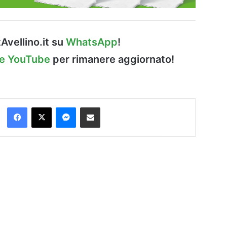
Avellino.it su
WhatsApp
!
le YouTube
per rimanere aggiornato!
Facebook
X
Messenger
Condividi via Email