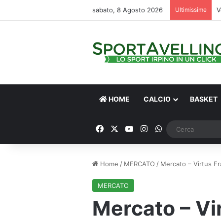
sabato, 8 Agosto 2026
Ultimissime
V
HOME
CALCIO
BASKET
Facebook
X
You Tube
Instagram
WhatsApp
Home
/
MERCATO
/
Mercato – Virtus Fra
MERCATO
Mercato – Vir