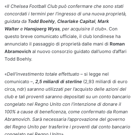
«
Il Chelsea Football Club può confermare che sono stati
concordati i termini per l’ingresso di una nuova proprietà,
guidata da
Todd Boehly
,
Clearlake Capital
,
Mark
Walter
e
Hansjoerg Wyss
, per acquisire il club
». Con
questo breve comunicato ufficiale, il club londinese ha
annunciato il passaggio di proprietà dalle mani di
Roman
Abramovich
al nuovo consorzio guidato dall’uomo d’affari
Todd Boehly.
«
Dell’investimento totale effettuato
– si legge nel
comunicato –,
2,5 miliardi di sterline
(2,93 miliardi di euro
circa, ndr)
saranno utilizzati per l’acquisto delle azioni del
club e tali proventi saranno depositati su un conto bancario
congelato nel Regno Unito con l’intenzione di donare il
100% a cause di beneficenza, come confermato da Roman
Abramovich. Sarà necessaria l’approvazione del governo
del Regno Unito per trasferire i proventi dal conto bancario
congelato nel Regno Unito
».