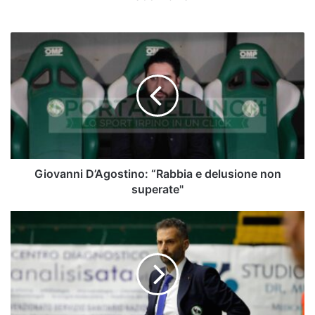
Giovanni
D’Agostino:
“Rabbia
e
delusione
non
superate"
Giovanni D’Agostino: “Rabbia e delusione non
superate"
Sandro
Abate,
Scarpitti:
"Pareggio
giusto,
nella
ripresa