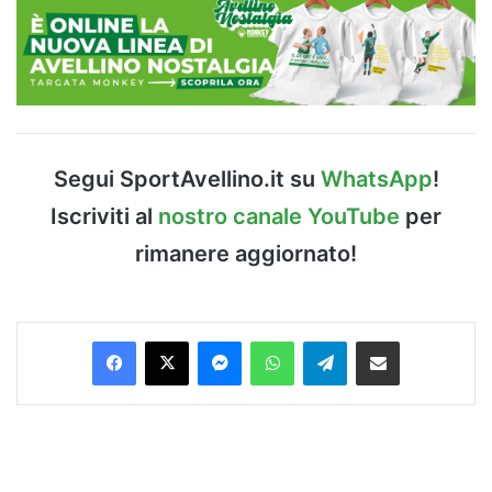
Segui SportAvellino.it su
WhatsApp
!
Iscriviti al
nostro canale YouTube
per
rimanere aggiornato!
Facebook
X
Messenger
WhatsApp
Telegram
Condividi via Email