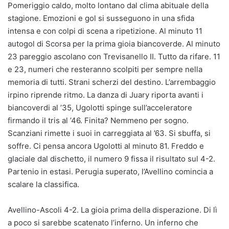
Pomeriggio caldo, molto lontano dal clima abituale della
stagione. Emozioni e gol si susseguono in una sfida
intensa e con colpi di scena a ripetizione. Al minuto 11
autogol di Scorsa per la prima gioia biancoverde. Al minuto
23 pareggio ascolano con Trevisanello II. Tutto da rifare. 11
e 23, numeri che resteranno scolpiti per sempre nella
memoria di tutti. Strani scherzi del destino. L’arrembaggio
irpino riprende ritmo. La danza di Juary riporta avanti i
biancoverdi al ’35, Ugolotti spinge sull’acceleratore
firmando il tris al ’46. Finita? Nemmeno per sogno.
Scanziani rimette i suoi in carreggiata al ’63. Si sbuffa, si
soffre. Ci pensa ancora Ugolotti al minuto 81. Freddo e
glaciale dal dischetto, il numero 9 fissa il risultato sul 4-2.
Partenio in estasi. Perugia superato, l’Avellino comincia a
scalare la classifica.
Avellino-Ascoli 4-2. La gioia prima della disperazione. Di lì
a poco si sarebbe scatenato l’inferno. Un inferno che