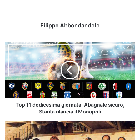
Filippo Abbondandolo
Top
11
dodicesima
giornata:
Abagnale
sicuro,
Starita
rilancia
il
Monopoli
Top 11 dodicesima giornata: Abagnale sicuro,
Starita rilancia il Monopoli
Dal
-5
alla