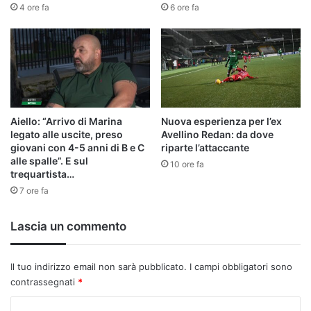
4 ore fa
6 ore fa
Aiello: “Arrivo di Marina
Nuova esperienza per l’ex
legato alle uscite, preso
Avellino Redan: da dove
giovani con 4-5 anni di B e C
riparte l’attaccante
alle spalle”. E sul
10 ore fa
trequartista…
7 ore fa
Lascia un commento
Il tuo indirizzo email non sarà pubblicato.
I campi obbligatori sono
contrassegnati
*
C