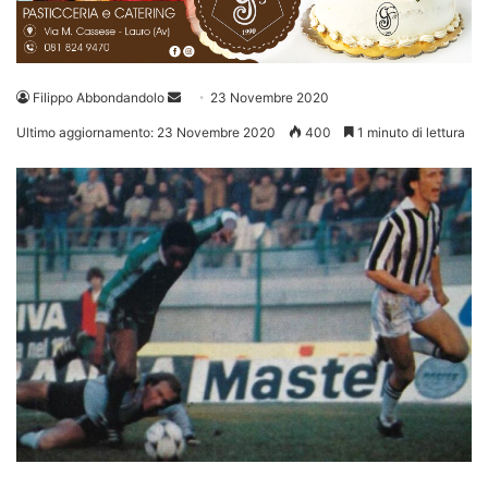
Invia
Filippo Abbondandolo
23 Novembre 2020
un'email
Ultimo aggiornamento: 23 Novembre 2020
400
1 minuto di lettura