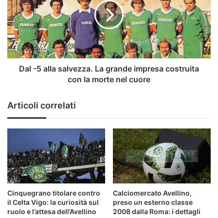
salvezza.
La
grande
impresa
costruita
con
la
Dal -5 alla salvezza. La grande impresa costruita
morte
con la morte nel cuore
nel
cuore
Articoli correlati
Cinquegrano titolare contro
Calciomercato Avellino,
il Celta Vigo: la curiosità sul
preso un esterno classe
ruolo e l’attesa dell’Avellino
2008 dalla Roma: i dettagli