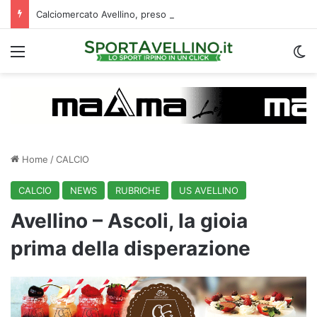
Calciomercato Avellino, preso un esterno classe 2008 dalla Roma: i dettagli
Menu
C
Home
/
CALCIO
CALCIO
NEWS
RUBRICHE
US AVELLINO
Avellino – Ascoli, la gioia
prima della disperazione