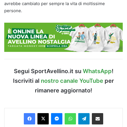
avrebbe cambiato per sempre la vita di moltissime
persone.
Segui SportAvellino.it su
WhatsApp
!
Iscriviti al
nostro canale YouTube
per
rimanere aggiornato!
Facebook
X
Messenger
WhatsApp
Telegram
Condividi via Email