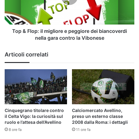
e
peggiore
dei
biancoverdi
nella
Top & Flop: il migliore e peggiore dei biancoverdi
gara
nella gara contro la Vibonese
contro
la
Articoli correlati
Vibonese
Cinquegrano titolare contro
Calciomercato Avellino,
il Celta Vigo: la curiosità sul
preso un esterno classe
ruolo e l’attesa dell’Avellino
2008 dalla Roma: i dettagli
8 ore fa
11 ore fa