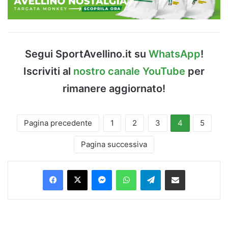
Segui SportAvellino.it su
WhatsApp
!
Iscriviti al
nostro canale YouTube
per
rimanere aggiornato!
Pagina precedente
1
2
3
4
5
Pagina successiva
Facebook
X
Messenger
WhatsApp
Telegram
Condividi via Email