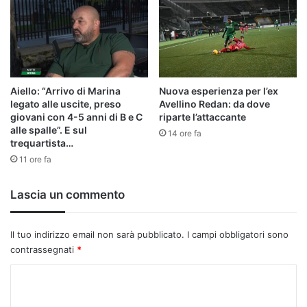
Aiello: “Arrivo di Marina
Nuova esperienza per l’ex
legato alle uscite, preso
Avellino Redan: da dove
giovani con 4-5 anni di B e C
riparte l’attaccante
alle spalle”. E sul
14 ore fa
trequartista…
11 ore fa
Lascia un commento
Il tuo indirizzo email non sarà pubblicato.
I campi obbligatori sono
contrassegnati
*
C
o