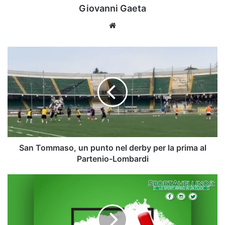
Giovanni Gaeta
Website
San
Tommaso,
un
punto
nel
derby
per
la
prima
al
San Tommaso, un punto nel derby per la prima al
Partenio-
Partenio-Lombardi
Lombardi
Top
&
Flop:
il
migliore