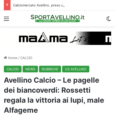
Calciomercato Avellino, preso un esterno classe 2008 dalla Roma: i dettagli
Menu
C
Home
/
CALCIO
CALCIO
NEWS
RUBRICHE
US AVELLINO
Avellino Calcio – Le pagelle
dei biancoverdi: Rossetti
regala la vittoria ai lupi, male
Alfageme