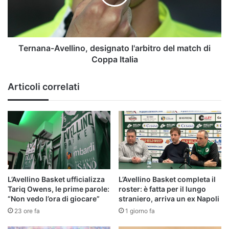
match
di
Coppa
Italia
Ternana-Avellino, designato l'arbitro del match di
Coppa Italia
Articoli correlati
L’Avellino Basket ufficializza
L’Avellino Basket completa il
Tariq Owens, le prime parole:
roster: è fatta per il lungo
“Non vedo l’ora di giocare”
straniero, arriva un ex Napoli
23 ore fa
1 giorno fa