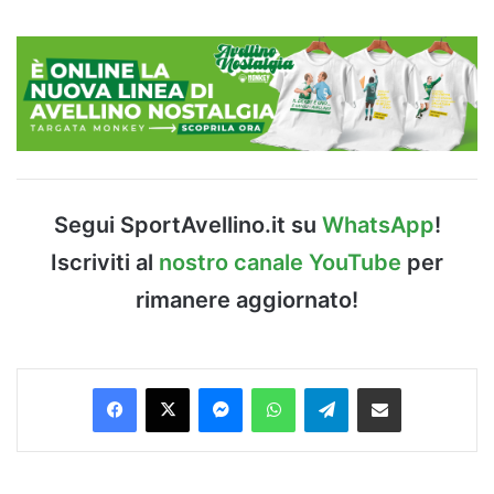
Segui SportAvellino.it su
WhatsApp
!
Iscriviti al
nostro canale YouTube
per
rimanere aggiornato!
Facebook
X
Messenger
WhatsApp
Telegram
Condividi via Email