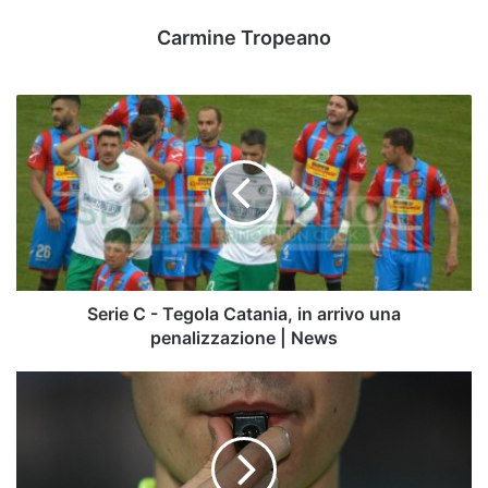
Carmine Tropeano
Serie
C
-
Tegola
Catania,
in
arrivo
una
penalizzazione
|
Serie C - Tegola Catania, in arrivo una
News
penalizzazione | News
Ternana-
Avellino,
designato
l'arbitro
del