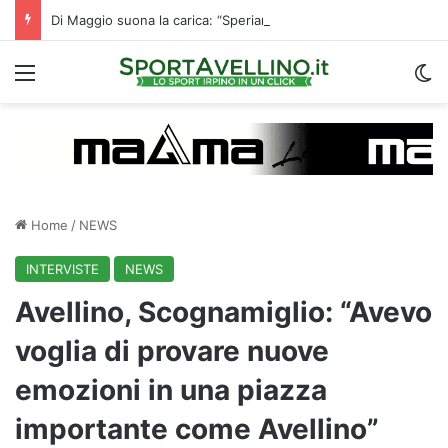
Di Maggio suona la carica: “Speriamo di fare un grande campionato. I tifosi? Sono un fattore”
Menu
C
Home
/
NEWS
INTERVISTE
NEWS
Avellino, Scognamiglio: “Avevo
voglia di provare nuove
emozioni in una piazza
importante come Avellino”