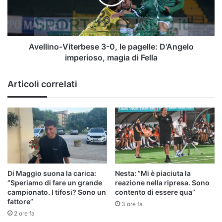
pagelle:
D'Angelo
imperioso,
magia
di
Avellino-Viterbese 3-0, le pagelle: D'Angelo
Fella
imperioso, magia di Fella
Articoli correlati
Di Maggio suona la carica:
Nesta: “Mi è piaciuta la
“Speriamo di fare un grande
reazione nella ripresa. Sono
campionato. I tifosi? Sono un
contento di essere qua”
fattore”
3 ore fa
2 ore fa