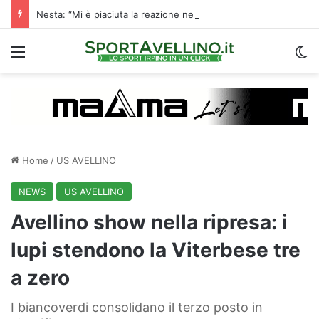
Nesta: “Mi è piaciuta la reazione nella ripresa. Sono contento di essere qua”
Menu
C
Home
/
US AVELLINO
NEWS
US AVELLINO
Avellino show nella ripresa: i
lupi stendono la Viterbese tre
a zero
I biancoverdi consolidano il terzo posto in