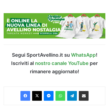
Segui SportAvellino.it su
WhatsApp
!
Iscriviti al
nostro canale YouTube
per
rimanere aggiornato!
Facebook
X
Messenger
WhatsApp
Telegram
Condividi via Email