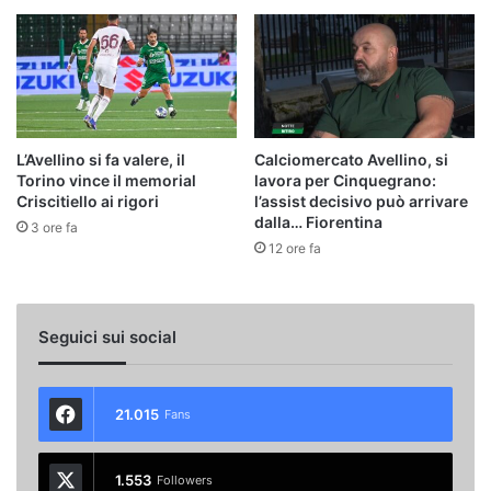
L’Avellino si fa valere, il
Calciomercato Avellino, si
Torino vince il memorial
lavora per Cinquegrano:
Criscitiello ai rigori
l’assist decisivo può arrivare
dalla… Fiorentina
3 ore fa
12 ore fa
Seguici sui social
21.015
Fans
1.553
Followers