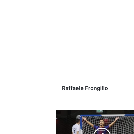
Raffaele Frongillo
Active
Network-
Sandro
Abate,