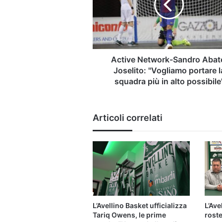
Joselito:
"Vogliamo
portare
la
squadra
più
Active Network-Sandro Abat
in
Joselito: "Vogliamo portare l
alto
squadra più in alto possibile
possibile"
Articoli correlati
L’Avellino Basket ufficializza
L’Ave
Tariq Owens, le prime
roste