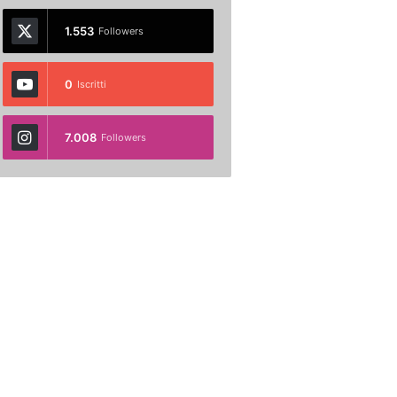
1.553
Followers
0
Iscritti
7.008
Followers