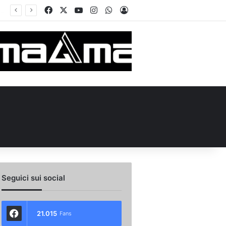
Facebook
X
You Tube
Instagram
WhatsApp
Accedi
Calciomercato, la Juve Stabia supera il Vicenza per un ex Avellino: le ultime
Seguici sui social
21.015
Fans