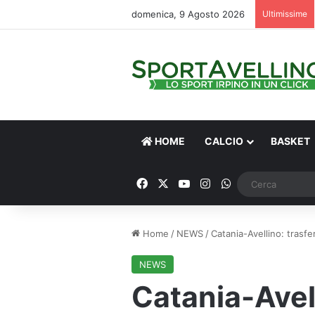
domenica, 9 Agosto 2026
Ultimissime
HOME
CALCIO
BASKET
Facebook
X
You Tube
Instagram
WhatsApp
Home
/
NEWS
/
Catania-Avellino: trasfer
NEWS
Catania-Avell