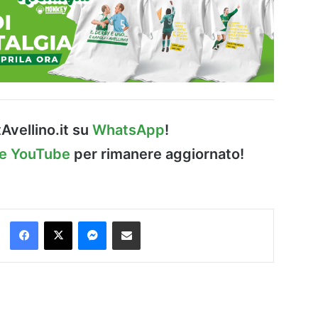
Avellino.it su
WhatsApp
!
le YouTube
per rimanere aggiornato!
Facebook
X
Messenger
Condividi via Email