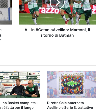
il
ritorno
di
Batman
e,
All-In #CataniaAvellino: Marconi, il
a
ritorno di Batman
"
llino Basket completa il
Diretta Calciomercato
r: è fatta per il lungo
Avellino e Serie B, trattative