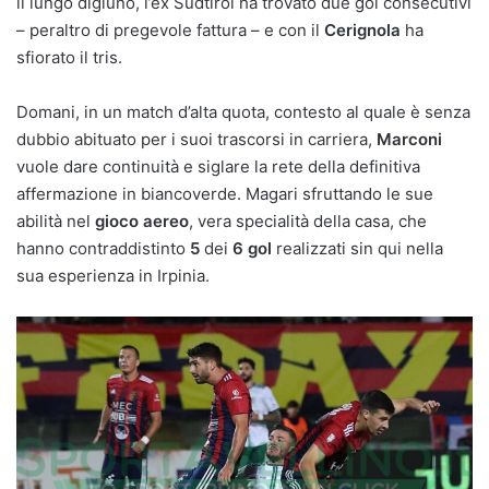
il lungo digiuno, l’ex Sudtirol ha trovato due gol consecutivi
– peraltro di pregevole fattura – e con il
Cerignola
ha
sfiorato il tris.
Domani, in un match d’alta quota, contesto al quale è senza
dubbio abituato per i suoi trascorsi in carriera,
Marconi
vuole dare continuità e siglare la rete della definitiva
affermazione in biancoverde. Magari sfruttando le sue
abilità nel
gioco aereo
, vera specialità della casa, che
hanno contraddistinto
5
dei
6
gol
realizzati sin qui nella
sua esperienza in Irpinia.