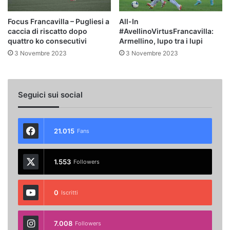
Focus Francavilla – Pugliesi a
All-In
caccia di riscatto dopo
#AvellinoVirtusFrancavilla:
quattro ko consecutivi
Armellino, lupo tra i lupi
3 Novembre 2023
3 Novembre 2023
Seguici sui social
21.015
Fans
1.553
Followers
0
Iscritti
7.008
Followers