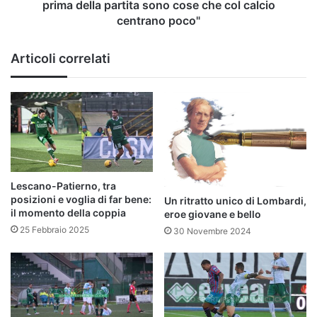
cose
prima della partita sono cose che col calcio
che
centrano poco"
col
calcio
Articoli correlati
centrano
poco"
Lescano-Patierno, tra
posizioni e voglia di far bene:
Un ritratto unico di Lombardi,
il momento della coppia
eroe giovane e bello
25 Febbraio 2025
30 Novembre 2024