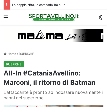
La doppia cifra, la compatibilità e un dato da urlo: perché l’Avellino ha rimesso Biasci al centro del villaggio
Menu
C
Home
/
RUBRICHE
RUBRICHE
All-In #CataniaAvellino:
Marconi, il ritorno di Batman
L'attaccante è pronto ad indossare nuovamente i
panni del supereroe