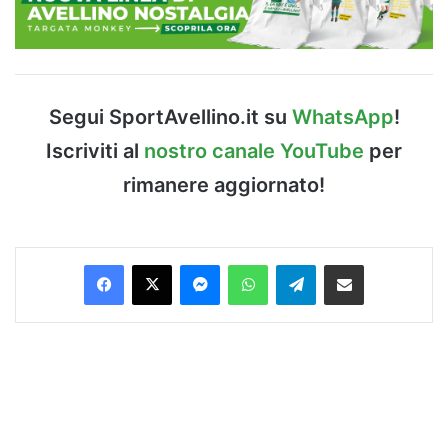
Segui SportAvellino.it su
WhatsApp
!
Iscriviti al
nostro canale YouTube
per
rimanere aggiornato!
Facebook
X
Messenger
WhatsApp
Telegram
Condividi via Email