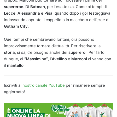
gruppo, Marconi può tornare ad indossare i panni del
supereroe
. Di
Batman
, per l’esattezza. Come ai tempi di
Lecce
,
Alessandria
e
Pisa
, quando dopo i gol festeggiava
indossando appunto il cappello o la maschera dell’eroe di
Gotham City
.
Quei tempi che sembravano lontani, ora possono
improvvisamente tornare d’attualità. Per riscrivere la
storia
, si sa, c’è bisogno anche dei
supereroi
. Per farlo,
dunque, al
“Massimino”
, l’
Avellino
e
Marconi
ci vanno con
il
mantello
.
Iscriviti al
nostro canale YouTube
per rimanere sempre
aggiornato!