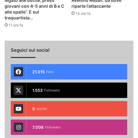
legato alle uscite, preso
Avellino Redan: da dove
giovani con 4-5 anni di B e C
riparte l’attaccante
alle spalle”. E sul
14 ore fa
trequartista…
11 ore fa
Seguici sui social
21.015
Fans
1.553
Followers
0
Iscritti
7.008
Followers