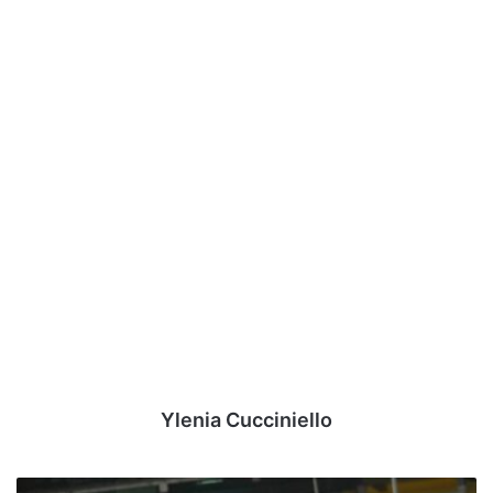
Ylenia Cucciniello
Cerignola-