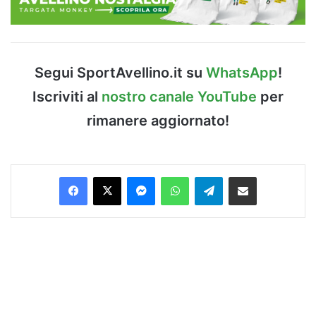
Segui SportAvellino.it su
WhatsApp
!
Iscriviti al
nostro canale YouTube
per
rimanere aggiornato!
Facebook
X
Messenger
WhatsApp
Telegram
Condividi via Email