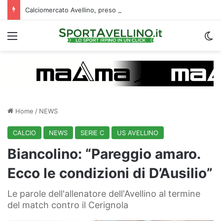
Calciomercato Avellino, preso un esterno classe 2008 dalla Roma: i dettagli
Menu
C
Home
/
NEWS
CALCIO
NEWS
SERIE C
US AVELLINO
Biancolino: “Pareggio amaro.
Ecco le condizioni di D’Ausilio”
Le parole dell'allenatore dell'Avellino al termine
del match contro il Cerignola