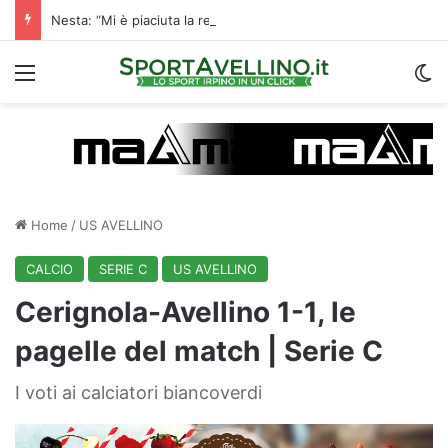
Nesta: “Mi è piaciuta la reazione nella ripresa. Sono contento di essere qua”
Menu
C
Home
/
US AVELLINO
CALCIO
SERIE C
US AVELLINO
Cerignola-Avellino 1-1, le
pagelle del match | Serie C
I voti ai calciatori biancoverdi