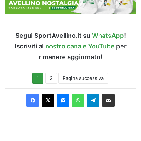
Segui SportAvellino.it su
WhatsApp
!
Iscriviti al
nostro canale YouTube
per
rimanere aggiornato!
1
2
Pagina successiva
Facebook
X
Messenger
WhatsApp
Telegram
Condividi via Email