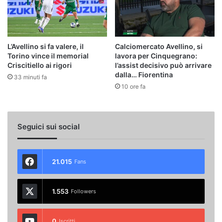
L’Avellino si fa valere, il
Calciomercato Avellino, si
Torino vince il memorial
lavora per Cinquegrano:
Criscitiello ai rigori
l’assist decisivo può arrivare
dalla… Fiorentina
33 minuti fa
10 ore fa
Seguici sui social
21.015
Fans
1.553
Followers
0
Iscritti