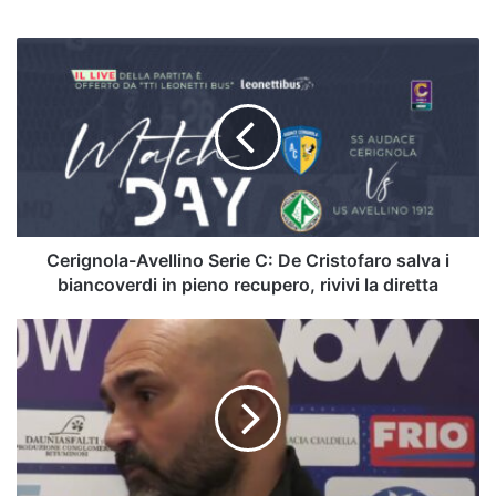
Cerignola-
Avellino
Serie
C:
De
Cristofaro
salva
i
biancoverdi
in
Cerignola-Avellino Serie C: De Cristofaro salva i
pieno
biancoverdi in pieno recupero, rivivi la diretta
recupero,
rivivi
Biancolino:
la
"Pareggio
diretta
amaro.
Ecco
le
condizioni
di
D'Ausilio"