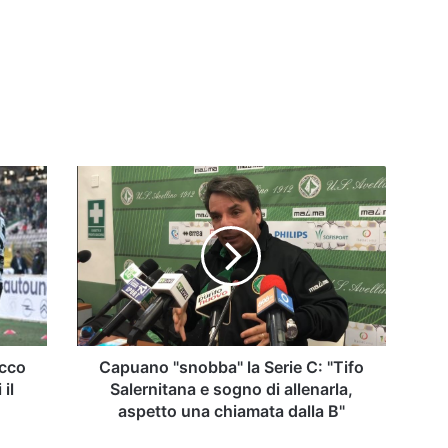
Capuano
"snobba"
la
Serie
C:
"Tifo
Salernitana
e
sogno
di
ecco
Capuano "snobba" la Serie C: "Tifo
allenarla,
il
Salernitana e sogno di allenarla,
aspetto
aspetto una chiamata dalla B"
una
chiamata