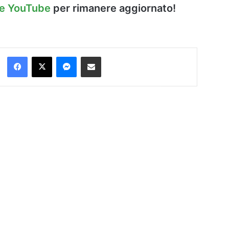
le YouTube
per rimanere aggiornato!
Facebook
X
Messenger
Condividi via Email