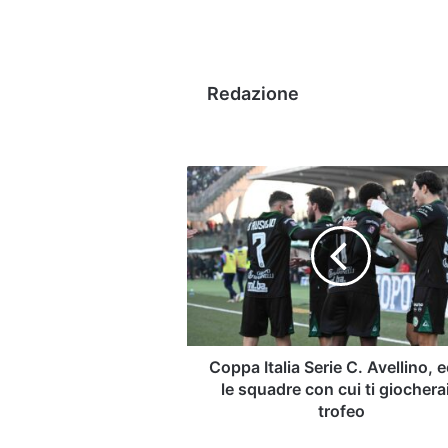
Redazione
Coppa
Italia
Serie
C.
Avellino,
ecco
le
squadre
con
cui
Coppa Italia Serie C. Avellino, 
ti
le squadre con cui ti giocherai 
giocherai
trofeo
il
trofeo