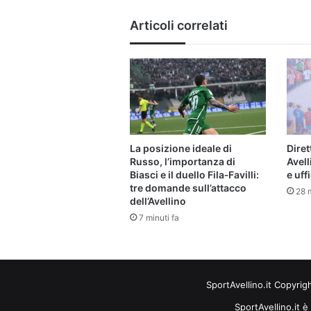
Articoli correlati
La posizione ideale di
Dire
Russo, l’importanza di
Avell
Biasci e il duello Fila‑Favilli:
e uffi
tre domande sull’attacco
28 m
dell’Avellino
7 minuti fa
SportAvellino.it Copyrig
SportAvellino.it è