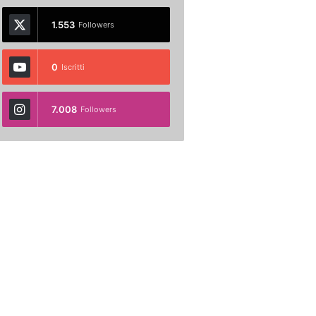
1.553
Followers
0
Iscritti
7.008
Followers