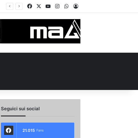
Facebook
X
You Tube
Instagram
WhatsApp
Accedi
Seguici sui social
21.015
Fans