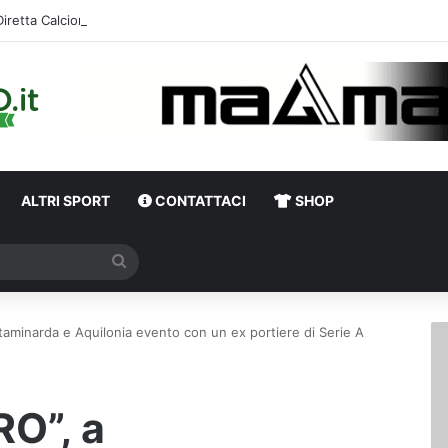
Diretta Calciomercato Avellino e Serie B, trattative e ufficialità
ALTRI SPORT
CONTATTACI
SHOP
Cerca
aminarda e Aquilonia evento con un ex portiere di Serie A
O”, a