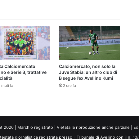
dalla
B"
tta Calciomercato
Calciomercato, non solo la
ino e Serie B, trattative
Juve Stabia: un altro club di
cialità
B segue l’ex Avellino Kumi
inuti fa
2 ore fa
ht 2026 | Marchio registrato | Vietata la riproduzione anche parziale | Ed
 testata giornalistica registrata presso il Tribunale di Avellino con il n. 1