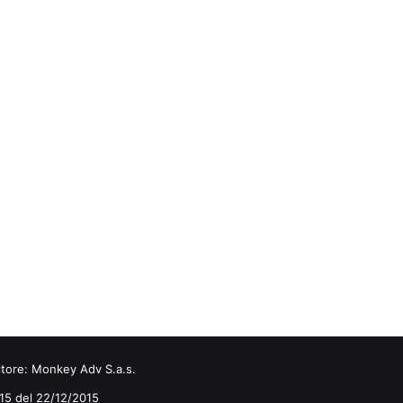
itore:
Monkey Adv S.a.s.
0/15 del 22/12/2015