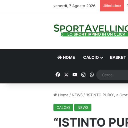
venerdì, 7 Agosto 2026
Ultimissime
HOME
CALCIO
BASKET
Facebook
X
You Tube
Instagram
WhatsApp
Home
/
NEWS
/
“ISTINTO PURO”, a Grott
CALCIO
NEWS
“ISTINTO PUR