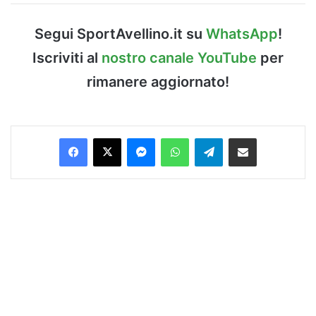
Segui SportAvellino.it su
WhatsApp
!
Iscriviti al
nostro canale YouTube
per
rimanere aggiornato!
Facebook
X
Messenger
WhatsApp
Telegram
Condividi via Email