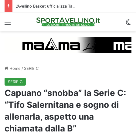
L’Avellino Basket ufficializza Tariq Owens, le prime parole: “Non vedo l’ora di giocare”
Menu
C
Home
/
SERIE C
SERIE C
Capuano “snobba” la Serie C:
“Tifo Salernitana e sogno di
allenarla, aspetto una
chiamata dalla B”