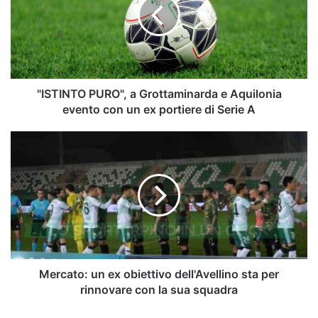
Grottaminarda
e
Aquilonia
evento
con
un
ex
"ISTINTO PURO", a Grottaminarda e Aquilonia
portiere
evento con un ex portiere di Serie A
di
Serie
Mercato:
A
un
ex
obiettivo
dell'Avellino
sta
per
rinnovare
con
la
Mercato: un ex obiettivo dell'Avellino sta per
sua
rinnovare con la sua squadra
squadra