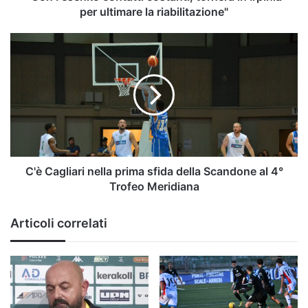
riabilitazione"
per ultimare la riabilitazione"
C'è
Cagliari
nella
prima
sfida
della
Scandone
al
4°
Trofeo
C'è Cagliari nella prima sfida della Scandone al 4°
Meridiana
Trofeo Meridiana
Articoli correlati