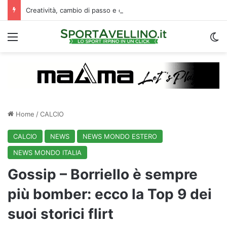
Creatività, cambio di passo e capacità di finalizzare: perché l’Avellino ha deciso di puntare su Jimenez
Menu
C
Home
/
CALCIO
CALCIO
NEWS
NEWS MONDO ESTERO
NEWS MONDO ITALIA
Gossip – Borriello è sempre
più bomber: ecco la Top 9 dei
suoi storici flirt