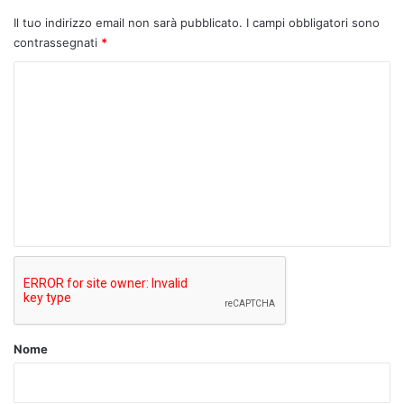
Il tuo indirizzo email non sarà pubblicato.
I campi obbligatori sono
contrassegnati
*
C
o
m
m
e
n
t
o
*
Nome