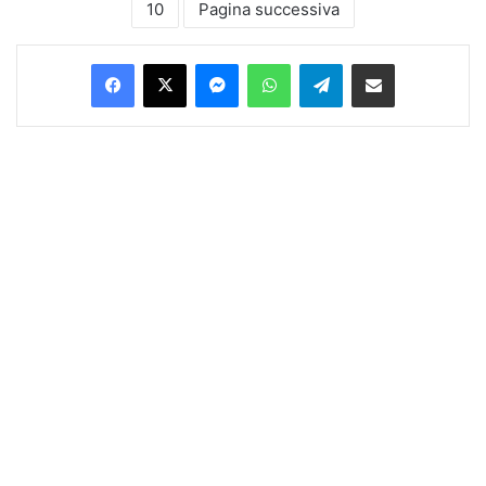
10
Pagina successiva
Facebook
X
Messenger
WhatsApp
Telegram
Condividi via Email