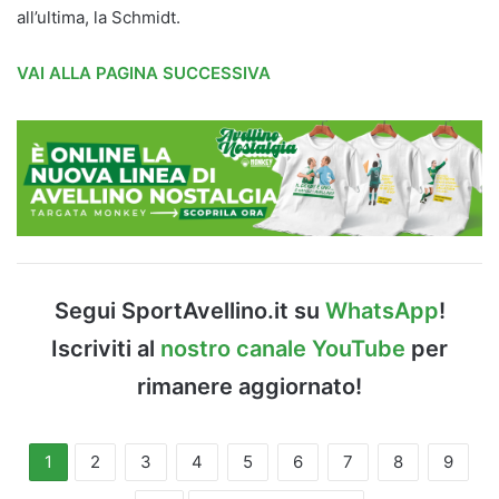
all’ultima, la Schmidt.
VAI ALLA PAGINA SUCCESSIVA
Segui SportAvellino.it su
WhatsApp
!
Iscriviti al
nostro canale YouTube
per
rimanere aggiornato!
1
2
3
4
5
6
7
8
9