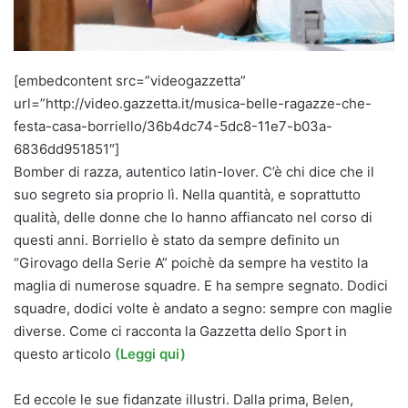
[embedcontent src=”videogazzetta”
url=”http://video.gazzetta.it/musica-belle-ragazze-che-
festa-casa-borriello/36b4dc74-5dc8-11e7-b03a-
6836dd951851″]
Bomber di razza, autentico latin-lover. C’è chi dice che il
suo segreto sia proprio lì. Nella quantità, e soprattutto
qualità, delle donne che lo hanno affiancato nel corso di
questi anni. Borriello è stato da sempre definito un
“Girovago della Serie A” poichè da sempre ha vestito la
maglia di numerose squadre. E ha sempre segnato. Dodici
squadre, dodici volte è andato a segno: sempre con maglie
diverse. Come ci racconta la Gazzetta dello Sport in
questo articolo
(Leggi qui)
Ed eccole le sue fidanzate illustri. Dalla prima, Belen,