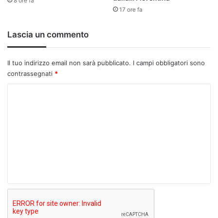
8 ore fa
17 ore fa
Lascia un commento
Il tuo indirizzo email non sarà pubblicato.
I campi obbligatori sono
contrassegnati
*
C
o
m
m
e
n
t
o
*