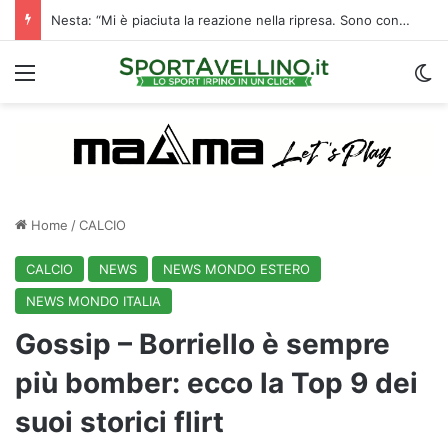
Nesta: “Mi è piaciuta la reazione nella ripresa. Sono contento di essere qua”
Menu
C
Home
/
CALCIO
CALCIO
NEWS
NEWS MONDO ESTERO
NEWS MONDO ITALIA
Gossip – Borriello è sempre
più bomber: ecco la Top 9 dei
suoi storici flirt