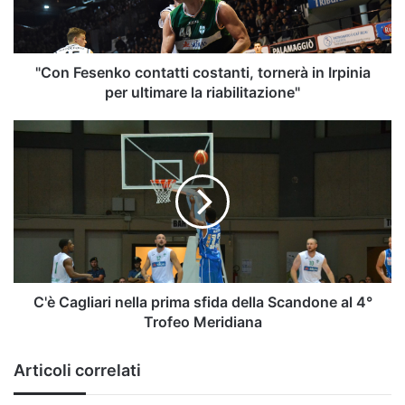
Irpinia
per
ultimare
la
"Con Fesenko contatti costanti, tornerà in Irpinia
riabilitazione"
per ultimare la riabilitazione"
C'è
Cagliari
nella
prima
sfida
della
Scandone
al
4°
Trofeo
C'è Cagliari nella prima sfida della Scandone al 4°
Meridiana
Trofeo Meridiana
Articoli correlati