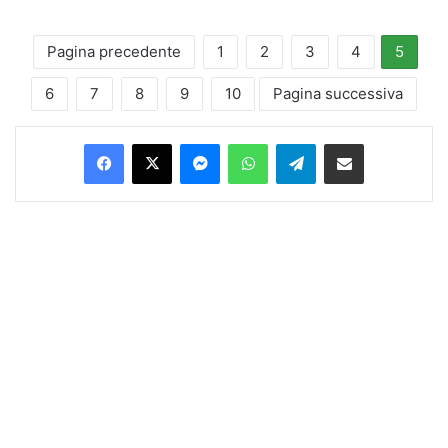
Pagina precedente
1
2
3
4
5
6
7
8
9
10
Pagina successiva
Facebook
X
Messenger
WhatsApp
Telegram
Condividi via Email