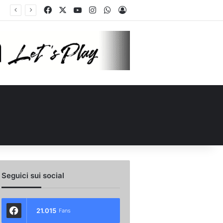
Facebook
X
You Tube
Instagram
WhatsApp
Accedi
ellino Le Borgne conteso da due club cadetti: la situazione
Seguici sui social
21.015
Fans