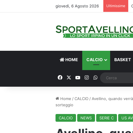
giovedì, 6 Agosto 2026
Ultimissime
HOME
CALCIO
BASKET
Facebook
X
You Tube
Instagram
WhatsApp
Home
/
CALCIO
/
Avellino, quando verrà 
sorteggio
CALCIO
NEWS
SERIE C
US AV