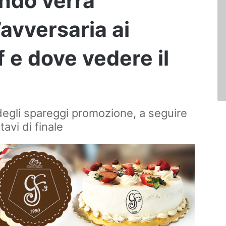
ando verrà
’avversaria ai
f e dove vedere il
degli spareggi promozione, a seguire
avi di finale