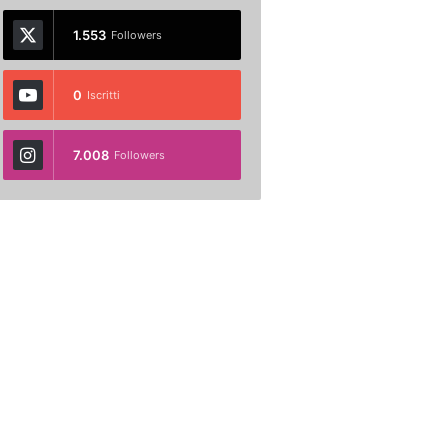
1.553
Followers
0
Iscritti
7.008
Followers