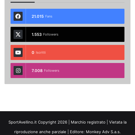
21.015
Fans
1.553
Followers
0
Iscritti
7.008
Followers
SportAvellino.it Copyright 2026 | Marchio registrato | Vietata la
riproduzione anche parziale | Editore:
Monkey Adv S.a.s.