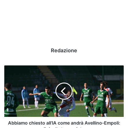
Redazione
Abbiamo
chiesto
all’IA
come
andrà
Avellino-
Empoli:
il
risultato
previsto
Abbiamo chiesto all’IA come andrà Avellino-Empoli: