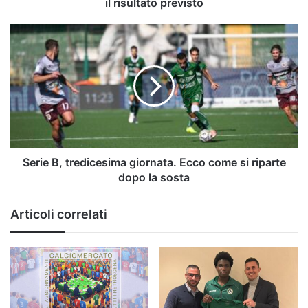
il risultato previsto
Serie
B,
tredicesima
giornata.
Ecco
come
si
riparte
dopo
la
Serie B, tredicesima giornata. Ecco come si riparte
sosta
dopo la sosta
Articoli correlati