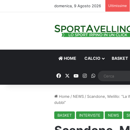
domenica, 9 Agosto 2026
Ultimissime
HOME
CALCIO
BASKET
Facebook
X
You Tube
Instagram
WhatsApp
Home
/
NEWS
/
Scandone, Melillo: “La 
dubbi”
BASKET
INTERVISTE
NEWS
S