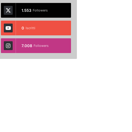
1.553
Followers
0
Iscritti
7.008
Followers