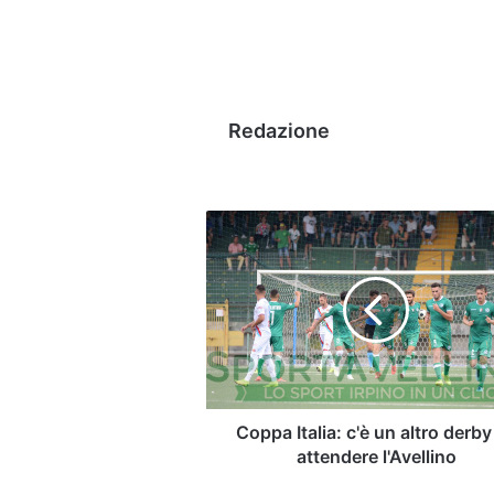
Redazione
Coppa
Italia:
c'è
un
altro
derby
ad
attendere
l'Avellino
Coppa Italia: c'è un altro derby
attendere l'Avellino