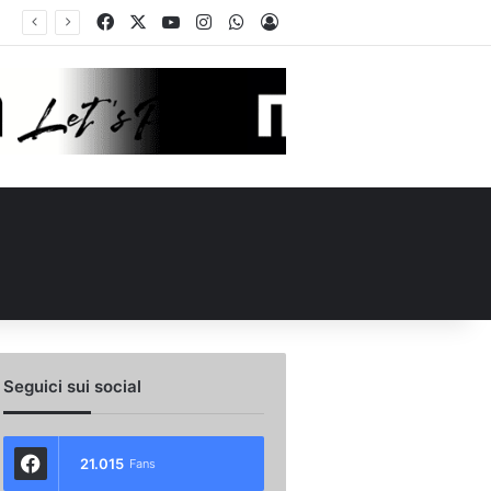
Facebook
X
You Tube
Instagram
WhatsApp
Accedi
Calciomercato, la Juve Stabia supera il Vicenza per un ex Avellino: le ultime
Seguici sui social
21.015
Fans