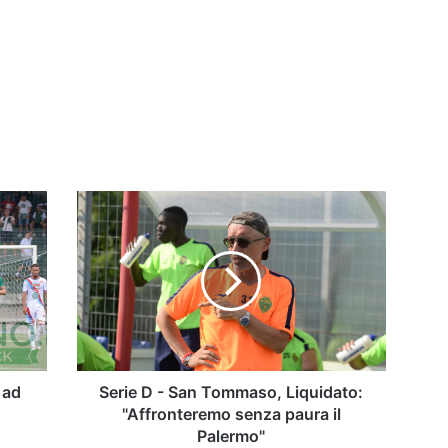
Serie
D
-
San
Tommaso,
Liquidato:
"Affronteremo
senza
paura
il
 ad
Serie D - San Tommaso, Liquidato:
Palermo"
"Affronteremo senza paura il
Palermo"