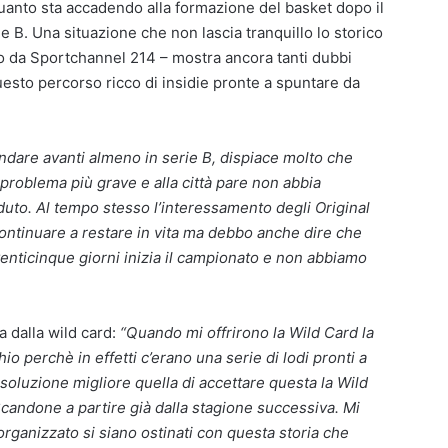
quanto sta accadendo alla formazione del basket dopo il
e B. Una situazione che non lascia tranquillo lo storico
to da Sportchannel 214 – mostra ancora tanti dubbi
 questo percorso ricco di insidie pronte a spuntare da
dare avanti almeno in serie B, dispiace molto che
 problema più grave e alla città pare non abbia
duto. Al tempo stesso l’interessamento degli Original
ntinuare a restare in vita ma debbo anche dire che
nticinque giorni inizia il campionato e non abbiamo
ta dalla wild card:
“Quando mi offrirono la Wild Card la
io perchè in effetti c’erano una serie di lodi pronti a
 soluzione migliore quella di accettare questa la Wild
Scandone a partire già dalla stagione successiva. Mi
o organizzato si siano ostinati con questa storia che