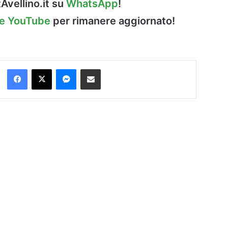
Avellino.it su
WhatsApp
!
le YouTube
per rimanere aggiornato!
Facebook
X
Messenger
Condividi via Email