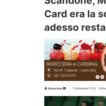
Scandone, Mel
Card era la s
adesso resta
Invia
Redazione
7 Settembre 2019
Ultim
un'email