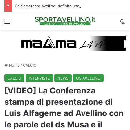
Calciomercato Avellino, definita una doppia cessione. E sullo sfondo…
Menu
C
Home
/
CALCIO
CALCIO
INTERVISTE
NEWS
US AVELLINO
[VIDEO] La Conferenza
stampa di presentazione di
Luis Alfageme ad Avellino con
le parole del ds Musa e il