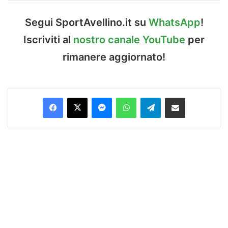
Segui SportAvellino.it su
WhatsApp
!
Iscriviti al
nostro canale YouTube
per
rimanere aggiornato!
Facebook
X
Messenger
WhatsApp
Telegram
Condividi via Email