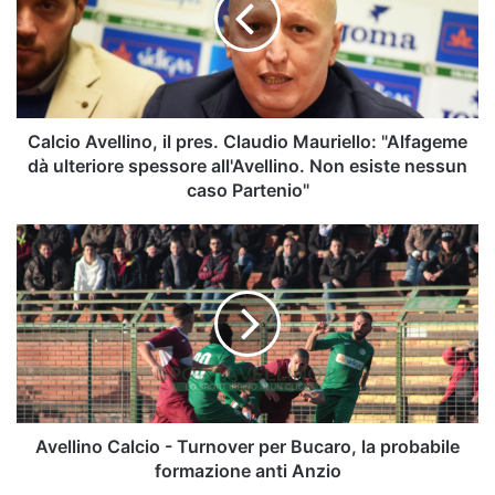
Claudio
Mauriello:
"Alfageme
dà
ulteriore
spessore
Calcio Avellino, il pres. Claudio Mauriello: "Alfageme
all'Avellino.
dà ulteriore spessore all'Avellino. Non esiste nessun
Non
caso Partenio"
esiste
nessun
Avellino
caso
Calcio
Partenio"
-
Turnover
per
Bucaro,
la
probabile
formazione
anti
Avellino Calcio - Turnover per Bucaro, la probabile
Anzio
formazione anti Anzio