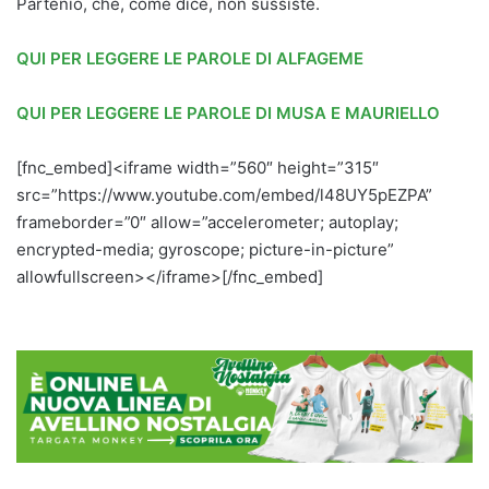
Partenio, che, come dice, non sussiste.
QUI PER LEGGERE LE PAROLE DI ALFAGEME
QUI PER LEGGERE LE PAROLE DI MUSA E MAURIELLO
[fnc_embed]<iframe width=”560″ height=”315″
src=”https://www.youtube.com/embed/l48UY5pEZPA”
frameborder=”0″ allow=”accelerometer; autoplay;
encrypted-media; gyroscope; picture-in-picture”
allowfullscreen></iframe>[/fnc_embed]