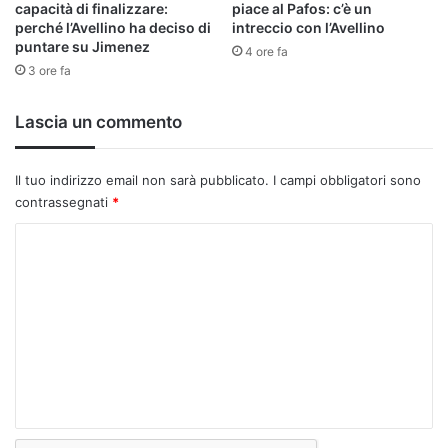
capacità di finalizzare:
piace al Pafos: c’è un
perché l’Avellino ha deciso di
intreccio con l’Avellino
puntare su Jimenez
4 ore fa
3 ore fa
Lascia un commento
Il tuo indirizzo email non sarà pubblicato.
I campi obbligatori sono
contrassegnati
*
C
o
m
m
e
n
t
o