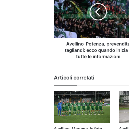
prevendita
tagliandi:
ecco
quando
inizia
e
tutte
le
Avellino-Potenza, prevendit
informazioni
tagliandi: ecco quando inizia
tutte le informazioni
Articoli correlati
Avellino-Modena, le foto
Avell