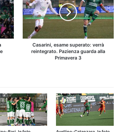
superato:
verrà
reintegrato.
Pazienza
guarda
alla
Primavera
3
a
Casarini, esame superato: verrà
 e
reintegrato. Pazienza guarda alla
Primavera 3
ino-Bari, le foto
Avellino-Catanzaro, le foto