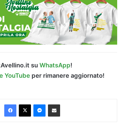
Avellino.it su
WhatsApp
!
le YouTube
per rimanere aggiornato!
Facebook
X
Messenger
Condividi via Email