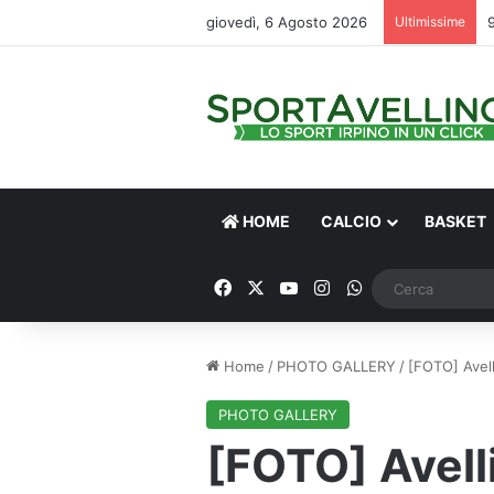
giovedì, 6 Agosto 2026
Ultimissime
HOME
CALCIO
BASKET
Facebook
X
You Tube
Instagram
WhatsApp
Home
/
PHOTO GALLERY
/
[FOTO] Avell
PHOTO GALLERY
[FOTO] Avelli