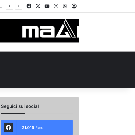
Facebook
X
You Tube
Instagram
WhatsApp
Accedi
ellino Le Borgne conteso da due club cadetti: la situazione
Seguici sui social
21.015
Fans