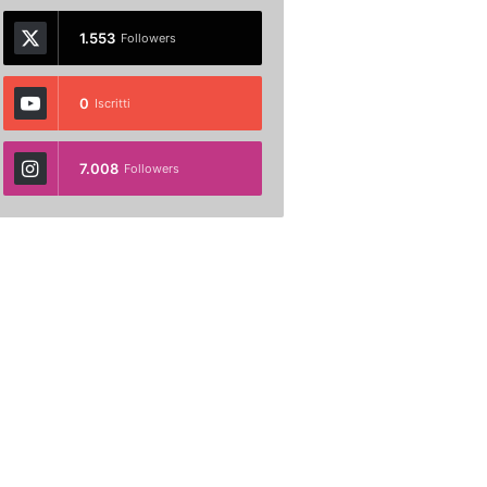
1.553
Followers
0
Iscritti
7.008
Followers