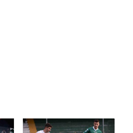
Casarini,
esame