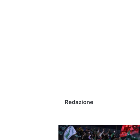
Redazione
Avellino-
Potenza,