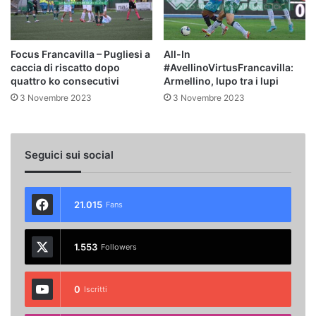
Focus Francavilla – Pugliesi a
All-In
caccia di riscatto dopo
#AvellinoVirtusFrancavilla:
quattro ko consecutivi
Armellino, lupo tra i lupi
3 Novembre 2023
3 Novembre 2023
Seguici sui social
21.015
Fans
1.553
Followers
0
Iscritti