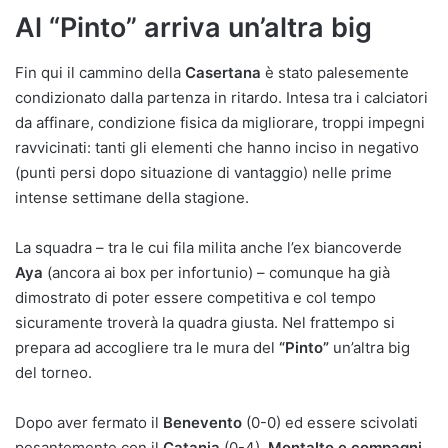
Al “Pinto” arriva un’altra big
Fin qui il cammino della
Casertana
è stato palesemente
condizionato dalla partenza in ritardo. Intesa tra i calciatori
da affinare, condizione fisica da migliorare, troppi impegni
ravvicinati: tanti gli elementi che hanno inciso in negativo
(punti persi dopo situazione di vantaggio) nelle prime
intense settimane della stagione.
La squadra – tra le cui fila milita anche l’ex biancoverde
Aya
(ancora ai box per infortunio) – comunque ha già
dimostrato di poter essere competitiva e col tempo
sicuramente troverà la quadra giusta. Nel frattempo si
prepara ad accogliere tra le mura del
“Pinto”
un’altra big
del torneo.
Dopo aver fermato il
Benevento
(0-0) ed essere scivolati
pesantemente con il
Catania
(0-4),
Montalto e compagni