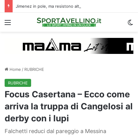
Jimenez in pole, ma resistono altri due nomi: il borsino della trequarti | Calciomercato Avellino
Menu
C
Home
/
RUBRICHE
RUBRICHE
Focus Casertana – Ecco come
arriva la truppa di Cangelosi al
derby con i lupi
Falchetti reduci dal pareggio a Messina