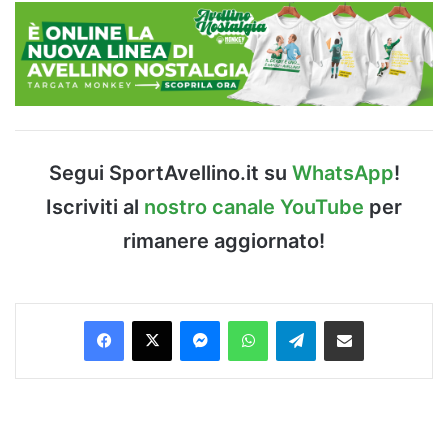
Segui SportAvellino.it su
WhatsApp
!
Iscriviti al
nostro canale YouTube
per
rimanere aggiornato!
Facebook
X
Messenger
WhatsApp
Telegram
Condividi via Email