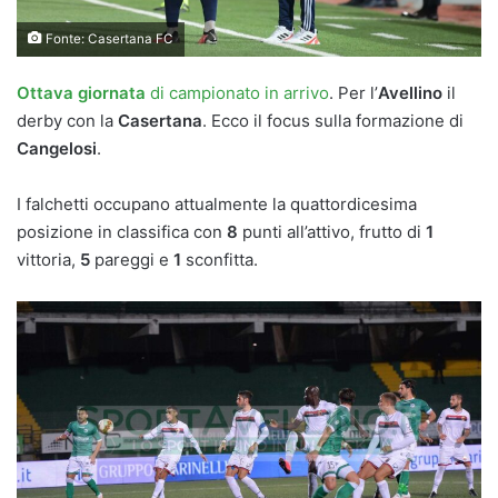
Fonte: Casertana FC
Ottava giornata
di campionato in arrivo
. Per l’
Avellino
il
derby con la
Casertana
. Ecco il focus sulla formazione di
Cangelosi
.
I falchetti occupano attualmente la quattordicesima
posizione in classifica con
8
punti all’attivo, frutto di
1
vittoria,
5
pareggi e
1
sconfitta.