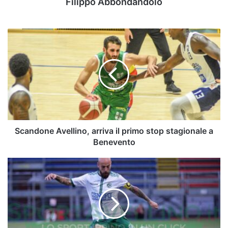
Filippo Abbondandolo
Scandone
Avellino,
arriva
il
primo
stop
stagionale
a
Benevento
Scandone Avellino, arriva il primo stop stagionale a
Benevento
All-
In
#CasertanaAvellino:
Tito,
l'uomo
dei
derby