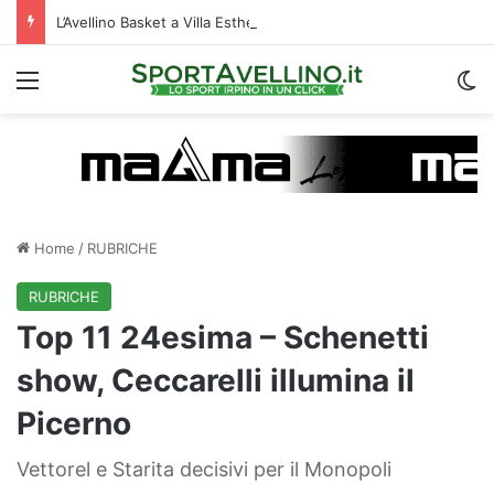
L’Avellino Basket a Villa Esther per le visite mediche: raduno al via | VIDEO
Menu
C
Home
/
RUBRICHE
RUBRICHE
Top 11 24esima – Schenetti
show, Ceccarelli illumina il
Picerno
Vettorel e Starita decisivi per il Monopoli