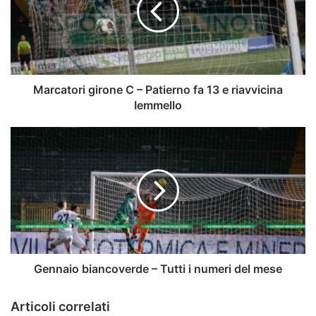
Patierno
fa
13
e
riavvicina
Iemmello
Marcatori girone C – Patierno fa 13 e riavvicina
Iemmello
Gennaio
biancoverde
–
Tutti
i
numeri
del
mese
Gennaio biancoverde – Tutti i numeri del mese
Articoli correlati