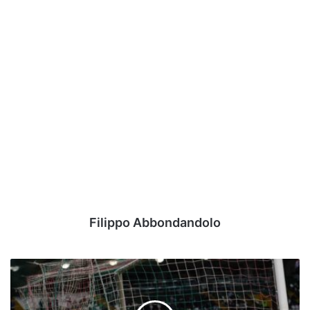
Filippo Abbondandolo
Marcatori
girone
C
–