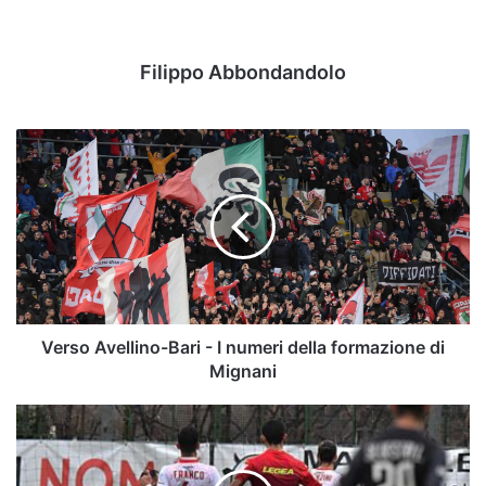
Filippo Abbondandolo
Verso
Avellino-
Bari
-
I
numeri
della
formazione
di
Mignani
Verso Avellino-Bari - I numeri della formazione di
Mignani
Serie
C,
17°
giornata