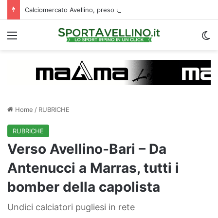
Calciomercato Avellino, preso un esterno classe 2008 dalla Roma: i dettagli
Menu
C
Home
/
RUBRICHE
RUBRICHE
Verso Avellino-Bari – Da
Antenucci a Marras, tutti i
bomber della capolista
Undici calciatori pugliesi in rete