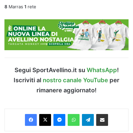
8
Marras
1
rete
Segui SportAvellino.it su
WhatsApp
!
Iscriviti al
nostro canale YouTube
per
rimanere aggiornato!
Facebook
X
Messenger
WhatsApp
Telegram
Condividi via Email