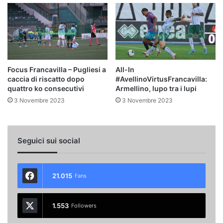
Focus Francavilla – Pugliesi a
All-In
caccia di riscatto dopo
#AvellinoVirtusFrancavilla:
quattro ko consecutivi
Armellino, lupo tra i lupi
3 Novembre 2023
3 Novembre 2023
Seguici sui social
21.015
Fans
1.553
Followers