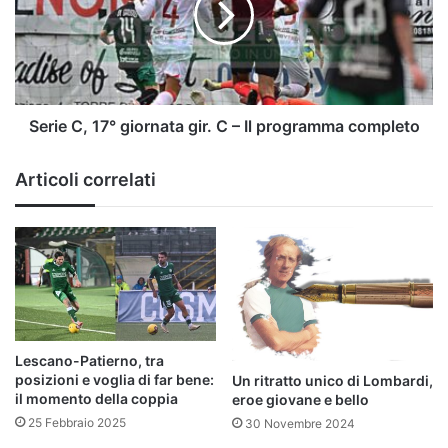
gir.
C
–
Il
programma
completo
Serie C, 17° giornata gir. C – Il programma completo
Articoli correlati
Lescano-Patierno, tra
posizioni e voglia di far bene:
Un ritratto unico di Lombardi,
il momento della coppia
eroe giovane e bello
25 Febbraio 2025
30 Novembre 2024