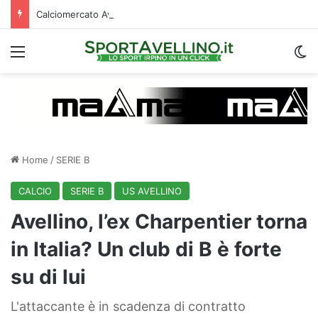
Calciomercato Avellino, è corsa a quattro per il prestito di Della Rocca: la situazione
Menu
C
Home
/
SERIE B
CALCIO
SERIE B
US AVELLINO
Avellino, l’ex Charpentier torna
in Italia? Un club di B è forte
su di lui
L'attaccante è in scadenza di contratto