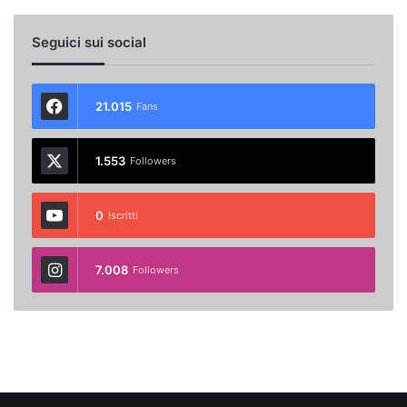
Seguici sui social
21.015
Fans
1.553
Followers
0
Iscritti
7.008
Followers