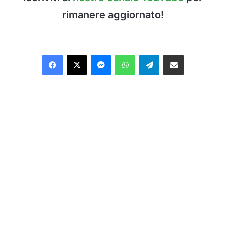
rimanere aggiornato!
Facebook
X
Messenger
WhatsApp
Telegram
Condividi via Email