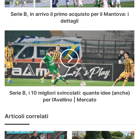
per
il
Mantova:
Serie B, in arrivo il primo acquisto per il Mantova: i
i
dettagli
dettagli
Serie
B,
i
10
migliori
svincolati:
quante
idee
(anche)
per
Serie B, i 10 migliori svincolati: quante idee (anche)
l’Avellino
per l’Avellino | Mercato
|
Mercato
Articoli correlati