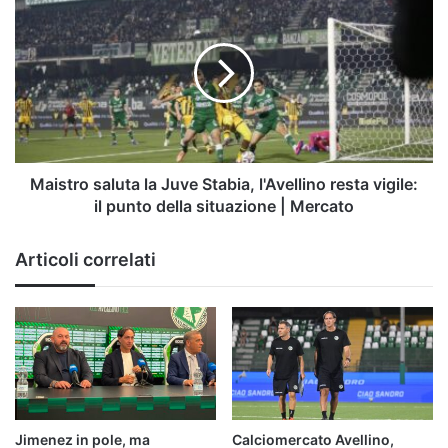
saluta
la
Juve
Stabia,
l'Avellino
resta
vigile:
il
punto
Maistro saluta la Juve Stabia, l'Avellino resta vigile:
della
il punto della situazione | Mercato
situazione
|
Articoli correlati
Mercato
Jimenez in pole, ma
Calciomercato Avellino,