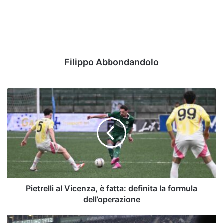
Filippo Abbondandolo
Pietrelli
al
Vicenza,
è
fatta:
definita
la
formula
dell’operazione
Pietrelli al Vicenza, è fatta: definita la formula
dell’operazione
Maistro