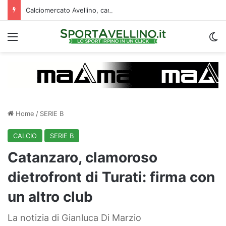
Calciomercato Avellino, cambio di strategia in difesa: lupi fortissimi su Venturi
Menu
C
Home
/
SERIE B
CALCIO
SERIE B
Catanzaro, clamoroso
dietrofront di Turati: firma con
un altro club
La notizia di Gianluca Di Marzio