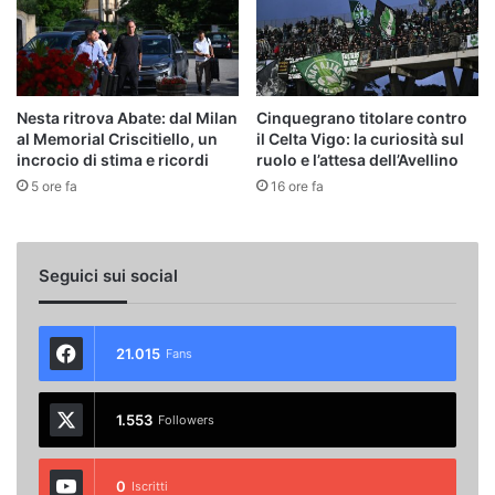
Nesta ritrova Abate: dal Milan
Cinquegrano titolare contro
al Memorial Criscitiello, un
il Celta Vigo: la curiosità sul
incrocio di stima e ricordi
ruolo e l’attesa dell’Avellino
5 ore fa
16 ore fa
Seguici sui social
21.015
Fans
1.553
Followers
0
Iscritti