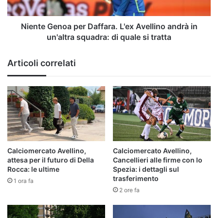
in
un'altra
squadra:
Niente Genoa per Daffara. L'ex Avellino andrà in
di
un'altra squadra: di quale si tratta
quale
si
Articoli correlati
tratta
Calciomercato Avellino,
Calciomercato Avellino,
attesa per il futuro di Della
Cancellieri alle firme con lo
Rocca: le ultime
Spezia: i dettagli sul
trasferimento
1 ora fa
2 ore fa