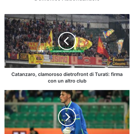
Catanzaro,
clamoroso
dietrofront
di
Turati:
firma
con
un
altro
club
Catanzaro, clamoroso dietrofront di Turati: firma
con un altro club
Niente
Genoa
per
Daffara.
L'ex
Avellino
andrà