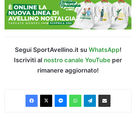
Segui SportAvellino.it su
WhatsApp
!
Iscriviti al
nostro canale YouTube
per
rimanere aggiornato!
Facebook
X
Messenger
WhatsApp
Telegram
Condividi via Email