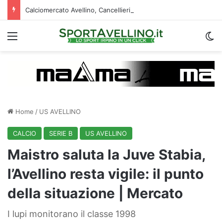
Calciomercato Avellino, Cancellieri alle firme con lo Spezia: i dettagli sul trasferimento
Menu
C
Home
/
US AVELLINO
CALCIO
SERIE B
US AVELLINO
Maistro saluta la Juve Stabia,
l’Avellino resta vigile: il punto
della situazione | Mercato
I lupi monitorano il classe 1998