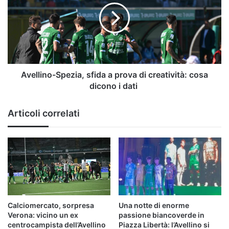
a
prova
di
creatività:
cosa
dicono
i
Avellino-Spezia, sfida a prova di creatività: cosa
dati
dicono i dati
Articoli correlati
Calciomercato, sorpresa
Una notte di enorme
Verona: vicino un ex
passione biancoverde in
centrocampista dell’Avellino
Piazza Libertà: l’Avellino si