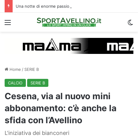
Una notte di enorme passione biancoverde in Piazza Libertà: l’Avellino si proietta verso la nuova stagione
Menu
C
Home
/
SERIE B
CALCIO
SERIE B
Cesena, via al nuovo mini
abbonamento: c’è anche la
sfida con l’Avellino
L'iniziativa dei bianconeri