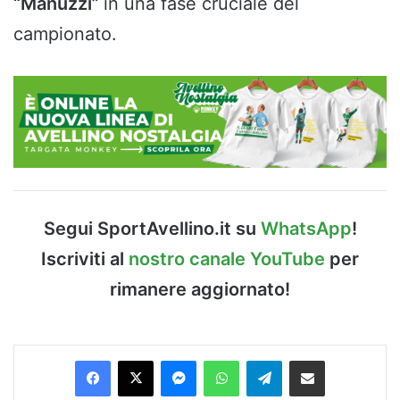
“Manuzzi”
in una fase cruciale del
campionato.
Segui SportAvellino.it su
WhatsApp
!
Iscriviti al
nostro canale YouTube
per
rimanere aggiornato!
Facebook
X
Messenger
WhatsApp
Telegram
Condividi via Email