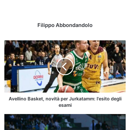
Filippo Abbondandolo
Avellino
Basket,
novità
per
Jurkatamm:
l'esito
degli
esami
Avellino Basket, novità per Jurkatamm: l'esito degli
esami
Avellino-
Spezia,
sfida