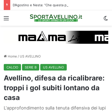
D’Agostino e Nesta: “Che questa passione ci accompagni durante la stagione”. Su mercato e stadio…
Menu
C
Home
/
US AVELLINO
CALCIO
SERIE B
US AVELLINO
Avellino, difesa da ricalibrare:
troppi i gol subiti lontano da
casa
L'approfondimento sulla tenuta difensiva dei lupi