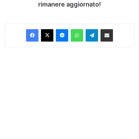
rimanere aggiornato!
Facebook
X
Messenger
WhatsApp
Telegram
Condividi via Email