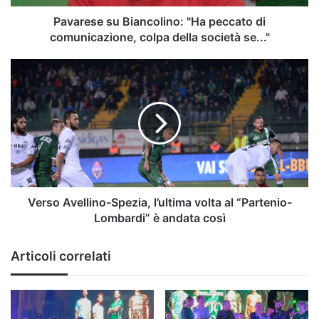
della
società
Pavarese su Biancolino: "Ha peccato di
se..."
comunicazione, colpa della società se..."
Verso
Avellino-
Spezia,
l’ultima
volta
al
“Partenio-
Lombardi”
è
andata
Verso Avellino-Spezia, l’ultima volta al “Partenio-
così
Lombardi” è andata così
Articoli correlati