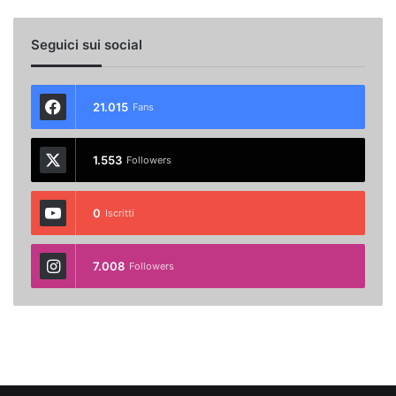
Seguici sui social
21.015
Fans
1.553
Followers
0
Iscritti
7.008
Followers