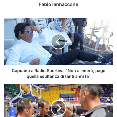
Fabio Iannaccone
Capuano
a
Radio
Sportiva:
“Non
allenerò,
pago
quella
esultanza
di
Capuano a Radio Sportiva: “Non allenerò, pago
tanti
quella esultanza di tanti anni fa”
anni
fa”
Scandone
Avellino:
uno
sponsor
ci
sarebbe,