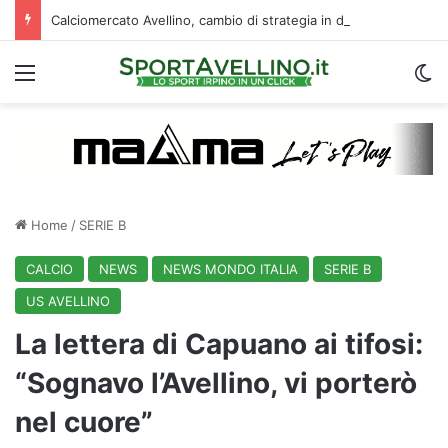
Calciomercato Avellino, cambio di strategia in difesa: lupi fortissimi su Venturi
Menu
C
Home
/
SERIE B
CALCIO
NEWS
NEWS MONDO ITALIA
SERIE B
US AVELLINO
La lettera di Capuano ai tifosi:
“Sognavo l’Avellino, vi porterò
nel cuore”