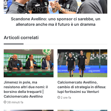
un
allenatore
anche
ma
Scandone Avellino: uno sponsor ci sarebbe, un
il
allenatore anche ma il futuro è un dramma
futuro
è
Articoli correlati
un
dramma
Jimenez in pole, ma
Calciomercato Avellino,
resistono altri due nomi: il
cambio di strategia in difesa:
borsino della trequarti |
lupi fortissimi su Venturi
Calciomercato Avellino
2 ore fa
38 minuti fa