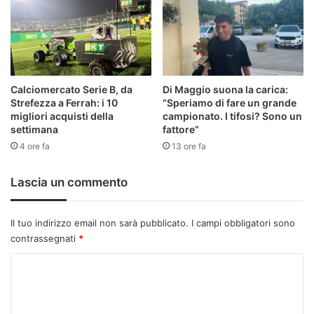
Calciomercato Serie B, da
Di Maggio suona la carica:
Strefezza a Ferrah: i 10
“Speriamo di fare un grande
migliori acquisti della
campionato. I tifosi? Sono un
settimana
fattore”
4 ore fa
13 ore fa
Lascia un commento
Il tuo indirizzo email non sarà pubblicato.
I campi obbligatori sono
contrassegnati
*
C
o
m