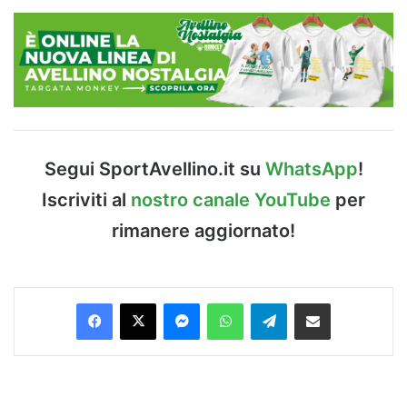
Segui SportAvellino.it su
WhatsApp
!
Iscriviti al
nostro canale YouTube
per
rimanere aggiornato!
Facebook
X
Messenger
WhatsApp
Telegram
Condividi via Email