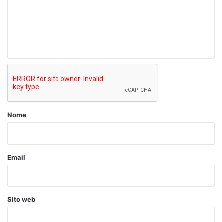
m
e
n
t
o
*
Nome
Email
Sito web