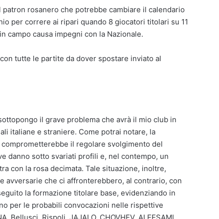
el patron rosanero che potrebbe cambiare il calendario
io per correre ai ripari quando 8 giocatori titolari su 11
in campo causa impegni con la Nazionale.
con tutte le partite da dover spostare inviato al
sottopongo il grave problema che avrà il mio club in
li italiane e straniere. Come potrai notare, la
11 comprometterebbe il regolare svolgimento del
 danno sotto svariati profili e, nel contempo, un
tra con la rosa decimata. Tale situazione, inoltre,
e avversarie che ci affronterebbero, al contrario, con
i seguito la formazione titolare base, evidenziando in
o per le probabili convocazioni nelle rispettive
, Bellusci, Rispoli, JAJALO, CHOVHEV, ALEESAMI,