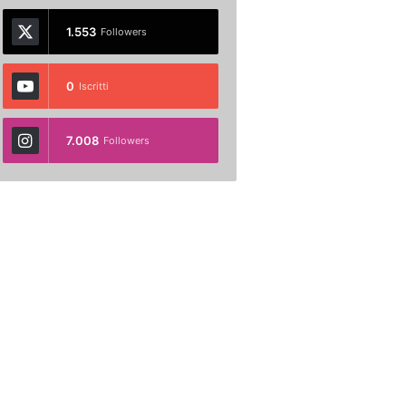
1.553
Followers
0
Iscritti
7.008
Followers