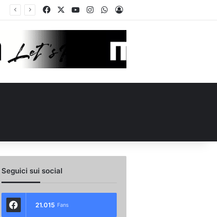
Facebook
X
You Tube
Instagram
WhatsApp
Accedi
 l’ex Avellino Le Borgne conteso da due club cadetti: la situazione
Seguici sui social
21.015
Fans