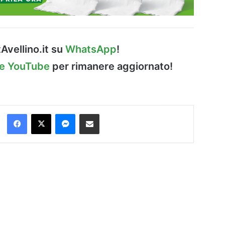
Avellino.it su
WhatsApp
!
le YouTube
per rimanere aggiornato!
Facebook
X
Messenger
Condividi via Email