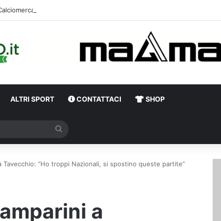
Calciomercato,
ALTRI SPORT
CONTATTACI
SHOP
Cerca
 a Tavecchio: “Ho troppi Nazionali, si spostino queste partite”
Zamparini a