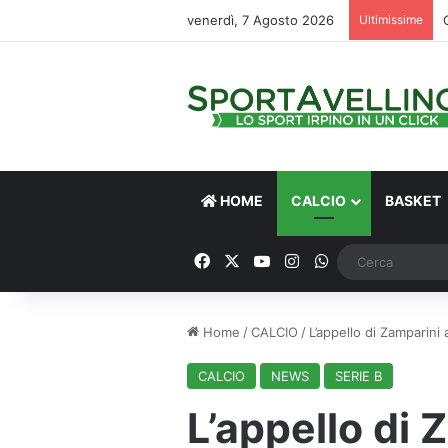
venerdì, 7 Agosto 2026
Ultimissime
HOME
CALCIO
BASKET
Facebook
X
You Tube
Instagram
WhatsApp
Home
/
CALCIO
/
L’appello di Zamparini
CALCIO
NEWS
SERIE B
L’appello di 