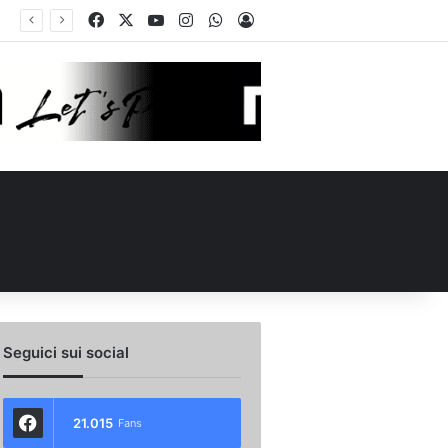
Facebook
X
You Tube
Instagram
WhatsApp
Accedi
 la reazione nella ripresa. Sono contento di essere qua”
Seguici sui social
21.015
Fans