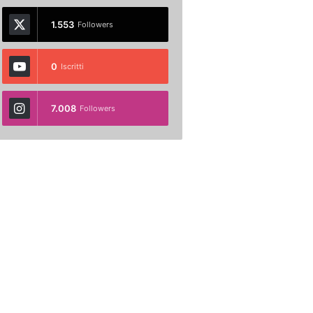
1.553
Followers
0
Iscritti
7.008
Followers