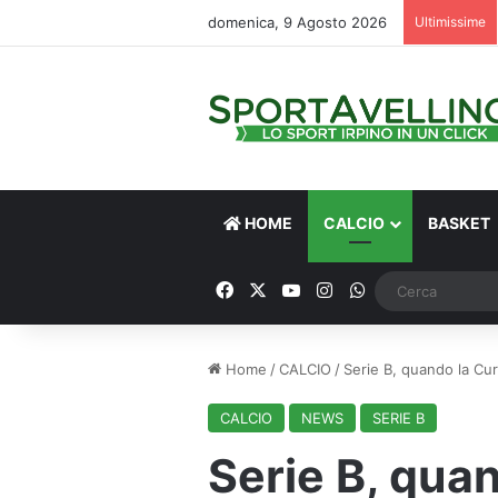
domenica, 9 Agosto 2026
Ultimissime
HOME
CALCIO
BASKET
Facebook
X
You Tube
Instagram
WhatsApp
Home
/
CALCIO
/
Serie B, quando la Cur
CALCIO
NEWS
SERIE B
Serie B, qua