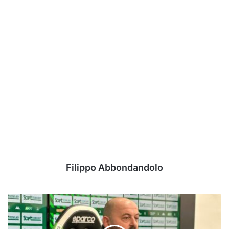
Filippo Abbondandolo
Avellino:
voci,
trattative,