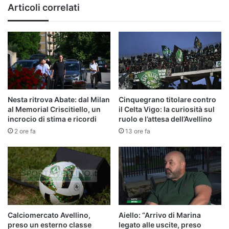
Articoli correlati
del
Brescia
Nesta ritrova Abate: dal Milan
Cinquegrano titolare contro
al Memorial Criscitiello, un
il Celta Vigo: la curiosità sul
incrocio di stima e ricordi
ruolo e l’attesa dell’Avellino
2 ore fa
13 ore fa
Calciomercato Avellino,
Aiello: “Arrivo di Marina
preso un esterno classe
legato alle uscite, preso