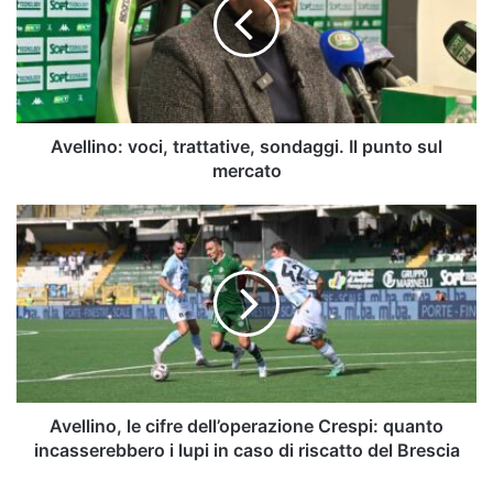
sondaggi.
Il
punto
sul
mercato
Avellino: voci, trattative, sondaggi. Il punto sul
mercato
Avellino,
le
cifre
dell’operazione
Crespi:
quanto
incasserebbero
i
lupi
in
Avellino, le cifre dell’operazione Crespi: quanto
caso
incasserebbero i lupi in caso di riscatto del Brescia
di
riscatto