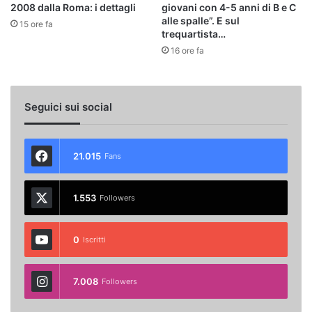
2008 dalla Roma: i dettagli
giovani con 4-5 anni di B e C
alle spalle”. E sul
15 ore fa
trequartista…
16 ore fa
Seguici sui social
21.015
Fans
1.553
Followers
0
Iscritti
7.008
Followers