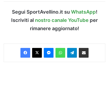
Segui SportAvellino.it su
WhatsApp
!
Iscriviti al
nostro canale YouTube
per
rimanere aggiornato!
Facebook
X
Messenger
WhatsApp
Telegram
Condividi via Email