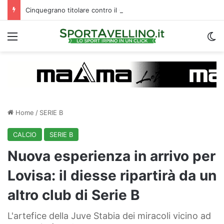
Cinquegrano titolare contro il Celta Vigo: la curiosità sul ruolo e l’attesa dell’Avellino
Menu
C
Home
/
SERIE B
CALCIO
SERIE B
Nuova esperienza in arrivo per
Lovisa: il diesse ripartirà da un
altro club di Serie B
L'artefice della Juve Stabia dei miracoli vicino ad