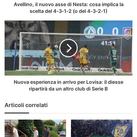
scelta
Avellino, il nuovo asse di Nesta: cosa implica la
del
scelta del 4‑3‑1‑2 (o del 4‑3‑2‑1)
4‑3‑1‑2
(o
Nuova
del
esperienza
4‑3‑2‑1)
in
arrivo
per
Lovisa:
il
diesse
ripartirà
da
Nuova esperienza in arrivo per Lovisa: il diesse
un
ripartirà da un altro club di Serie B
altro
club
Articoli correlati
di
Serie
B