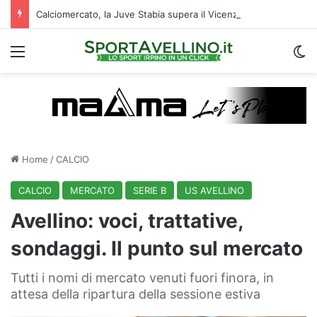
Calciomercato, la Juve Stabia supera il Vicenza per un ex Avellino: le ultime
Menu
C
Home
/
CALCIO
CALCIO
MERCATO
SERIE B
US AVELLINO
Avellino: voci, trattative,
sondaggi. Il punto sul mercato
Tutti i nomi di mercato venuti fuori finora, in
attesa della ripartura della sessione estiva