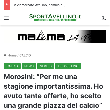
Calciomercato Avellino, cambio di strategia in difesa: lupi fortissimi su Venturi
Menu
C
Home
/
CALCIO
CALCIO
NEWS
SERIE B
US AVELLINO
Morosini: “Per me una
stagione importantissima. Ho
avuto tante offerte, ho scelto
una grande piazza del calcio”