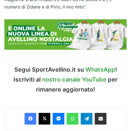
numero di Zidane e di Pirlo, il mio mito”.
Segui SportAvellino.it su
WhatsApp
!
Iscriviti al
nostro canale YouTube
per
rimanere aggiornato!
Facebook
X
Messenger
WhatsApp
Telegram
Condividi via Email