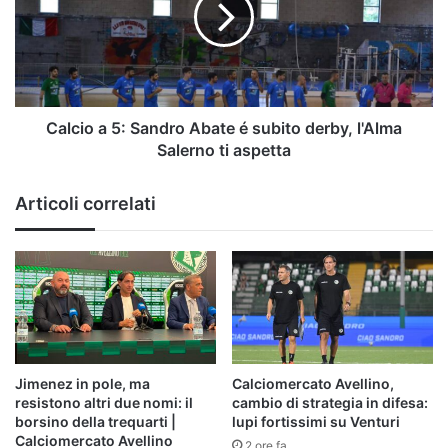
Abate
é
subito
derby,
l'Alma
Salerno
Calcio a 5: Sandro Abate é subito derby, l'Alma
ti
Salerno ti aspetta
aspetta
Articoli correlati
Jimenez in pole, ma
Calciomercato Avellino,
resistono altri due nomi: il
cambio di strategia in difesa:
borsino della trequarti |
lupi fortissimi su Venturi
Calciomercato Avellino
2 ore fa