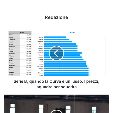
Redazione
Serie
B,
quando
la
Curva
è
un
lusso.
I
prezzi,
Serie B, quando la Curva è un lusso. I prezzi,
squadra
squadra per squadra
per
squadra
Calcio
a
5:
Sandro