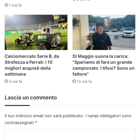
1 ora fa
Calciomercato Serie B, da
Di Maggio suona la carica:
Strefezza a Ferrah: i 10
“Speriamo di fare un grande
migliori acquisti della
campionato. I tifosi? Sono un
settimana
fattore”
4 ore fa
13 ore fa
Lascia un commento
Il tuo indirizzo email non sarà pubblicato.
I campi obbligatori sono
contrassegnati
*
C