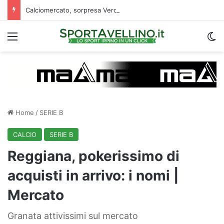
Calciomercato, sorpresa Verona: vicino un ex centrocampista dell’Avellino
Menu
C
Home
/
SERIE B
CALCIO
SERIE B
Reggiana, pokerissimo di
acquisti in arrivo: i nomi |
Mercato
Granata attivissimi sul mercato