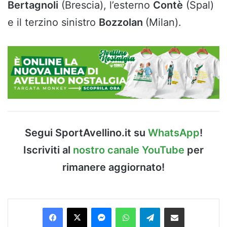
Bertagnoli
(Brescia), l’esterno
Contè
(Spal)
e il terzino sinistro
Bozzolan
(Milan).
Segui SportAvellino.it su
WhatsApp
!
Iscriviti al
nostro canale YouTube
per
rimanere aggiornato!
Facebook
X
Messenger
WhatsApp
Telegram
Condividi via Email