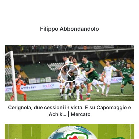
Filippo Abbondandolo
Cerignola,
due
cessioni
in
vista.
E
su
Capomaggio
e
Achik…
Cerignola, due cessioni in vista. E su Capomaggio e
|
Achik… | Mercato
Mercato
Il
Papu