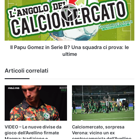
Gomez
in
Serie
B?
Una
squadra
ci
prova:
Il Papu Gomez in Serie B? Una squadra ci prova: le
le
ultime
ultime
Articoli correlati
VIDEO – Le nuove divise da
Calciomercato, sorpresa
gioco dell’Avellino firmate
Verona: vicino un ex
Magma: tradizione e
centrocampista dell’Avellino