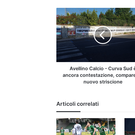
Avellino
Calcio
-
Curva
Sud
è
ancora
contestazione,
compare
un
Avellino Calcio - Curva Sud 
nuovo
ancora contestazione, compar
striscione
nuovo striscione
Articoli correlati