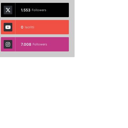
1.553
Followers
0
Iscritti
7.008
Followers