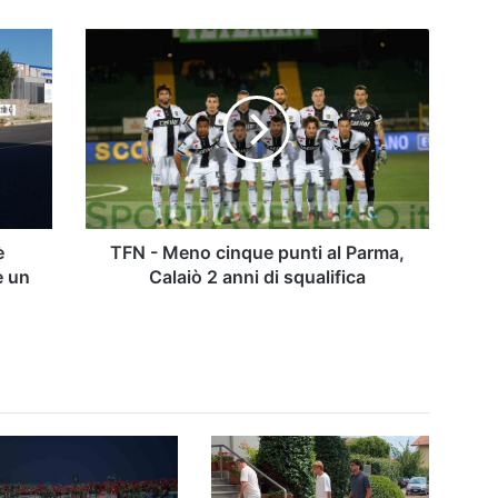
TFN
-
Meno
cinque
punti
al
Parma,
Calaiò
2
anni
è
TFN - Meno cinque punti al Parma,
di
e un
Calaiò 2 anni di squalifica
squalifica