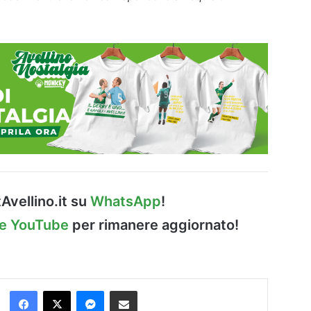
Avellino.it su
WhatsApp
!
le YouTube
per rimanere aggiornato!
Facebook
X
Messenger
Condividi via Email