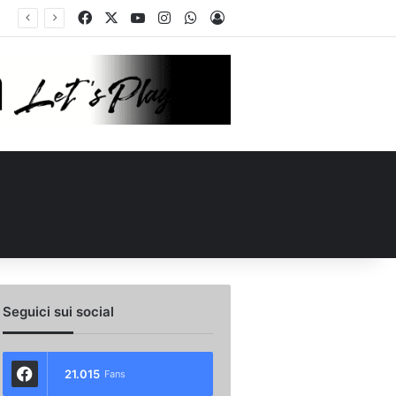
Facebook
X
You Tube
Instagram
WhatsApp
Accedi
Seguici sui social
21.015
Fans