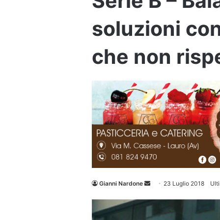
Serie B – Bal
soluzioni con
che non rispe
Invia
Gianni Nardone
23 Luglio 2018
Ult
un'email