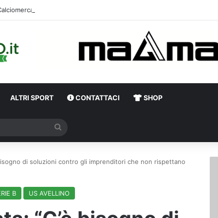
alciomercato, un ex Avellino si accasa al Catania: i dettagli
ALTRI SPORT
CONTATTACI
SHOP
Cerca
 bisogno di soluzioni contro gli imprenditori che non rispettano
RIE B
US AVELLINO