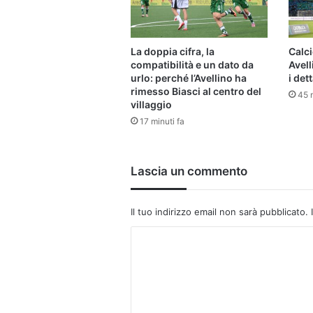
La doppia cifra, la
Calc
compatibilità e un dato da
Avell
urlo: perché l’Avellino ha
i dett
rimesso Biasci al centro del
45 m
villaggio
17 minuti fa
Lascia un commento
Il tuo indirizzo email non sarà pubblicato.
C
o
m
m