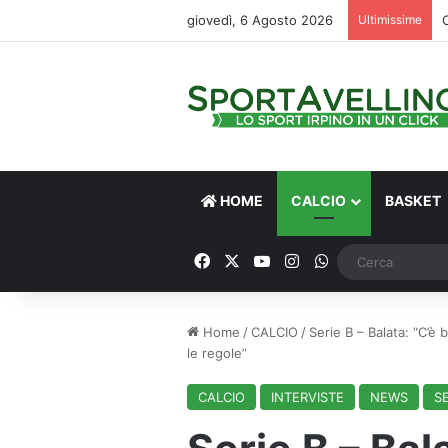
giovedì, 6 Agosto 2026
Ultimissime
C
HOME
CALCIO
BASKET
Facebook
X
You Tube
Instagram
WhatsApp
Home
/
CALCIO
/
Serie B – Balata: “C’è
le regole”
CALCIO
INTERVISTE
NEWS
SE